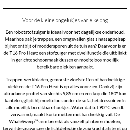
Voor de kleine ongelukjes van elke dag
Een robotstofzuiger is ideaal voor het dagelijkse onderhoud.
Maar hoe pak je trappen, een omgevallen glas sinaasappelsap
bij het ontbijt of moddersporen uit de tuin aan? Daarvoor is er
de T16 Pro Heat: een stofzuiger met dweilfunctie die uitblinkt
in gerichte schoonmaakklussen en moeiteloos moeilijk
bereikbare plekken aanpakt.
Trappen, werkbladen, gemorste vloeistoffen of hardnekkige
vlekken: de T16 Pro Heat is op alles voorzien. Dankzij zijn
ultradunne profiel van slechts 9,85 cm en een kop die 180° kan
kantelen, glijdt hij moeiteloos onder de sofa, het dressoir en in
alle moeilijk bereikbare hoekjes. Water dat tot 90 °C wordt
verwarmd, maakt korte metten met hardnekkig vuil. De
WhaleSweep™-arm bereikt als vanzelf plinten en hoeken,
terwijl de geavanceerde lichtdetectie de zuigkracht afstemt op