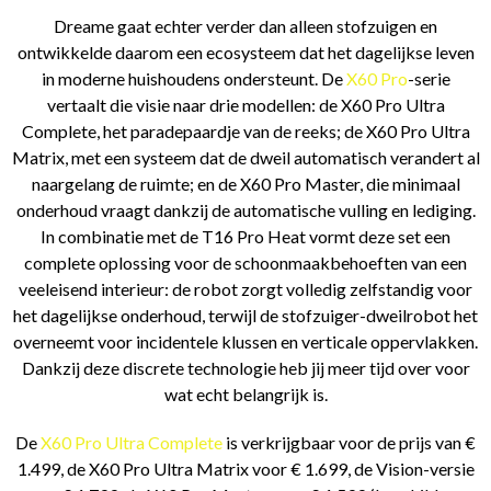
Dreame gaat echter verder dan alleen stofzuigen en
ontwikkelde daarom een ecosysteem dat het dagelijkse leven
in moderne huishoudens ondersteunt. De
X60 Pro
-serie
vertaalt die visie naar drie modellen: de X60 Pro Ultra
Complete, het paradepaardje van de reeks; de X60 Pro Ultra
Matrix, met een systeem dat de dweil automatisch verandert al
naargelang de ruimte; en de X60 Pro Master, die minimaal
onderhoud vraagt dankzij de automatische vulling en lediging.
In combinatie met de T16 Pro Heat vormt deze set een
complete oplossing voor de schoonmaakbehoeften van een
veeleisend interieur: de robot zorgt volledig zelfstandig voor
het dagelijkse onderhoud, terwijl de stofzuiger-dweilrobot het
overneemt voor incidentele klussen en verticale oppervlakken.
Dankzij deze discrete technologie heb jij meer tijd over voor
wat echt belangrijk is.
De
X60 Pro Ultra Complete
is verkrijgbaar voor de prijs van €
1.499, de X60 Pro Ultra Matrix voor € 1.699, de Vision-versie