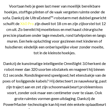
Voortaan heb je geen last meer van moeilijk bereikbare
hoekjes, stoffige plinten of de vaak vergeten ruimte onder de
sofa. Dankzij de UltraExtend™-robotarm met dubbel gewricht
schuift de
X60 Pro
zijn dweil tot 18 cm en zijn zijborstel tot 12
cm uit. Zo bereikt hij moeiteloos en met haast chirurgische
precisie plaatsen onder lage meubels, rond tafelpoten en langs
muren. Een hele opluchting voor gezinnen met kinderen of
huisdieren: eindelijk een onberispelijke vloer zonder moeite,
tot in de kleinste hoekjes.
Dankzij de kunstmatige intelligentie OmniSight 3.0 herkent de
robot meer dan 320 soorten obstakels en reageert hij binnen
0,1 seconde. Rondslingerend speelgoed, het etensbakje van de
poes of losliggende kabels? Hij detecteert ze nauwkeurig, past
zijn traject aan en zet zijn schoonmaakbeurt probleemloos
voort, zonder ook maar een centimeter over te slaan. Ook
grote ruimtes vormen geen uitdaging. Dankzij de
PowerMaster-technologie kan hij met één enkele oplaadbeurt