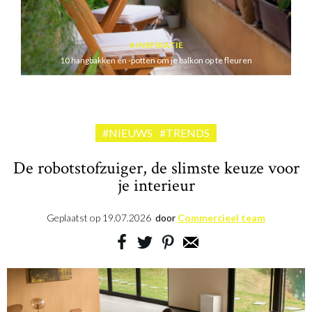
INSPIRATIE
10 hangbakken en -potten om je balkon op te fleuren
#NIEUWS
#TRENDS
De robotstofzuiger, de slimste keuze voor
je interieur
Geplaatst op
19.07.2026
door
Commercieel team