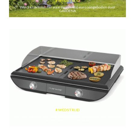
WEDSTRIJD
Win 3 x tuintools ter waarde van 460 euro aangeboden door
GARDENA
WEDSTRIJD
Win een plancha met twee kookzones ter waarde van 189,99 euro
aangeboden door riviera&bar