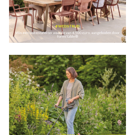
WEDSTRIJD
Win een buitentafel ter waarde van 4.500 euro, aangeboden door
formi’table®