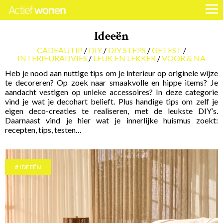
Ideeën
CADEAUTIP
DIY
DIY STEPS
GETEST
INTERIEURADVIES
LEUK EN LEKKER
VOOR & NA
Heb je nood aan nuttige tips om je interieur op originele wijze
te decoreren? Op zoek naar smaakvolle en hippe items? Je
aandacht vestigen op unieke accessoires? In deze categorie
vind je wat je decohart belieft. Plus handige tips om zelf je
eigen deco-creaties te realiseren, met de leukste DIY’s.
Daarnaast vind je hier wat je innerlijke huismus zoekt:
recepten, tips, testen…
IDEEËN