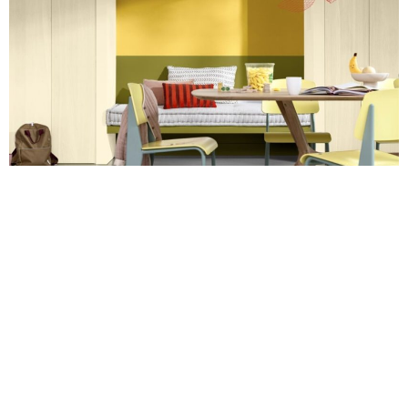
Met deze verftips geef je je interieur een
frisse lente-update
IDEEËN