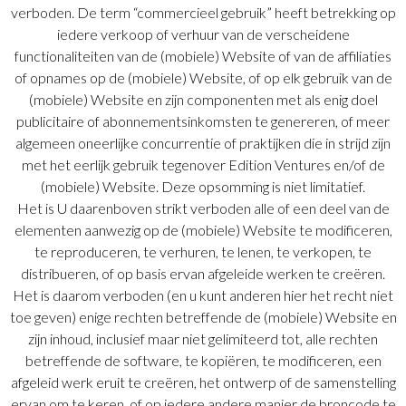
verboden. De term “commercieel gebruik” heeft betrekking op
iedere verkoop of verhuur van de verscheidene
functionaliteiten van de (mobiele) Website of van de affiliaties
of opnames op de (mobiele) Website, of op elk gebruik van de
(mobiele) Website en zijn componenten met als enig doel
publicitaire of abonnementsinkomsten te genereren, of meer
algemeen oneerlijke concurrentie of praktijken die in strijd zijn
met het eerlijk gebruik tegenover Edition Ventures en/of de
(mobiele) Website. Deze opsomming is niet limitatief.
Het is U daarenboven strikt verboden alle of een deel van de
elementen aanwezig op de (mobiele) Website te modificeren,
te reproduceren, te verhuren, te lenen, te verkopen, te
distribueren, of op basis ervan afgeleide werken te creëren.
Het is daarom verboden (en u kunt anderen hier het recht niet
toe geven) enige rechten betreffende de (mobiele) Website en
zijn inhoud, inclusief maar niet gelimiteerd tot, alle rechten
betreffende de software, te kopiëren, te modificeren, een
afgeleid werk eruit te creëren, het ontwerp of de samenstelling
ervan om te keren, of op iedere andere manier de broncode te