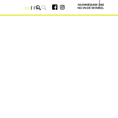
NUMMERAW 288
NL
FR
NU IN DE WINKEL
NL
FR