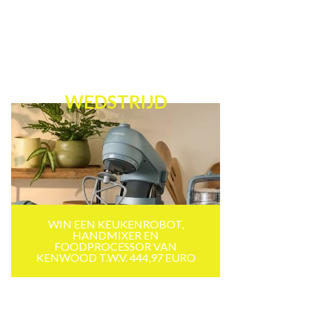
WEDSTRIJD
WIN EEN KEUKENROBOT,
HANDMIXER EN
FOODPROCESSOR VAN
KENWOOD T.W.V. 444,97 EURO