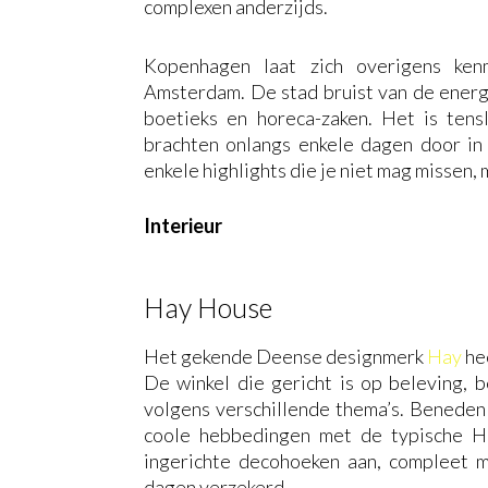
complexen anderzijds.
Kopenhagen laat zich overigens kenm
Amsterdam. De stad bruist van de energie
boetieks en horeca-zaken. Het is ten
brachten onlangs enkele dagen door in
enkele highlights die je niet mag missen, 
Interieur
Hay House
Het gekende Deense designmerk
Hay
he
De winkel die gericht is op beleving, b
volgens verschillende thema’s. Beneden v
coole hebbedingen met de typische Hay
ingerichte decohoeken aan, compleet me
dagen verzekerd.