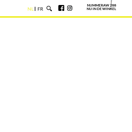
NUMMERAW 288
NL
FR
NU IN DE WINKEL
NL
FR