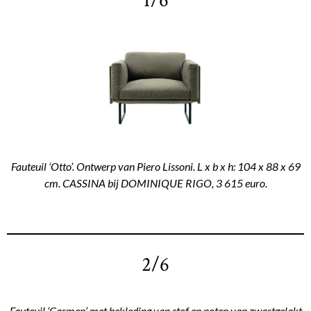
1/6
Fauteuil ‘Otto’. Ontwerp van Piero Lissoni. L x b x h: 104 x 88 x 69
cm. CASSINA bij DOMINIQUE RIGO, 3 615 euro.
2/6
Fauteuil ‘Carmen’ met bekleding van stof en poten van zwartgelakt