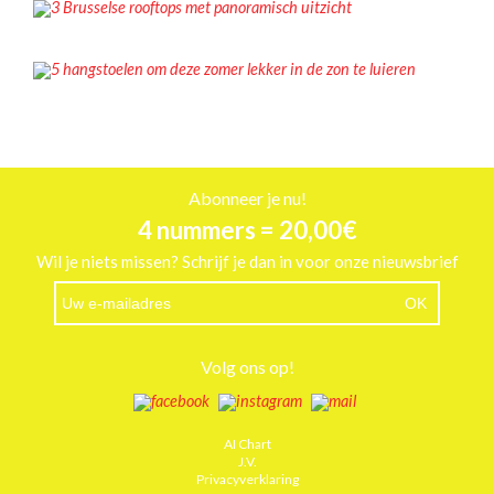
INSPIRATIE
5 hangstoelen om deze zomer lekker in de zon te luieren
Abonneer je nu!
4 nummers = 20,00€
Wil je niets missen? Schrijf je dan in voor onze nieuwsbrief
Volg ons op!
AI Chart
J.V.
Privacyverklaring