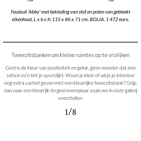
Fauteuil ‘Abby’ met bekleding van stof en poten van gebleekt
eikenhout. L x b x h: 115 x 86 x 71 cm. BOLIA. 1 472 euro.
Tweezitsbanken om kleine ruimtes op te vrolijken
Geel is de kleur van positiviteit en geluk, geen wonder dat een
sofa in zo’n tint je opvrolijkt. Woon je klein of wil je je interieur
nog extra cachet geven met een kleurrijke tweezitsbank? Grijp
dan naar een kleurrijk én geel exemplaar zoals we in onze galerij
voorstellen.
1/8