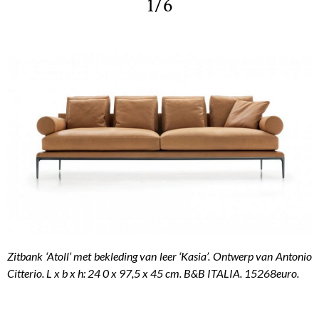
1/6
Zitbank ‘Atoll’ met bekleding van leer ‘Kasia’. Ontwerp van Antonio
Citterio. L x b x h: 24 0 x 97,5 x 45 cm. B&B ITALIA. 15268euro.