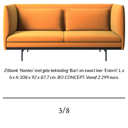
Zitbank ‘Nantes’ met gele bekleding ‘Bari’ en zwart leer ‘Estoril’. L x
b x h: 208 x 92 x 87,7 cm. BO CONCEPT. Vanaf 2 299 euro.
3/8