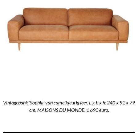
Vintagebank ‘Sophia’ van camelkleurig leer. L x b x h: 240 x 91 x 79
cm. MAISONS DU MONDE. 1 690 euro.