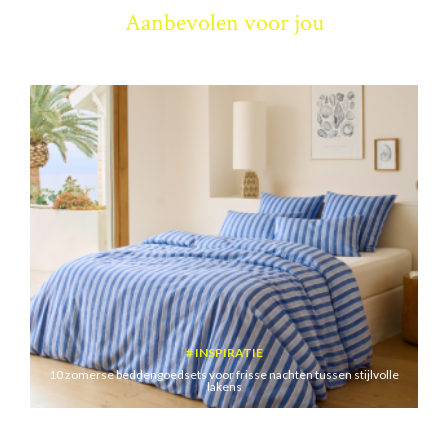
Aanbevolen voor jou
INSPIRATIE
10 zomerse beddengoedsets voor frisse nachten tussen stijlvolle
lakens
ADRESJES
3 Brusselse rooftops met panoramisch uitzicht