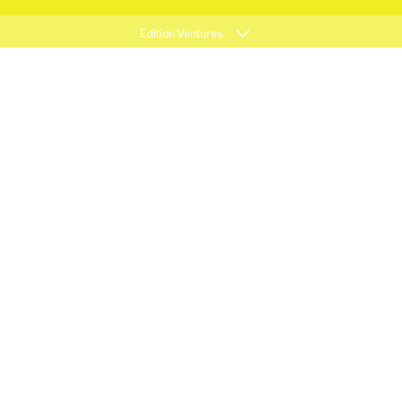
Edition Ventures
ELLE
MARIE CLAIRE
PSYCHOLOGIES
ACTIEF WONEN