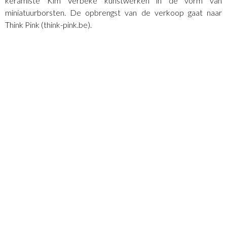
keramiste Kim Verbeke kunstwerken in de vorm van
miniatuurborsten. De opbrengst van de verkoop gaat naar
Think Pink (think-pink.be).