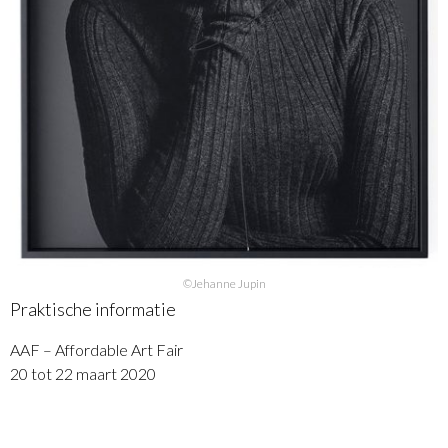
©Jehanne Jupin
Praktische informatie
AAF – Affordable Art Fair
20 tot 22 maart 2020