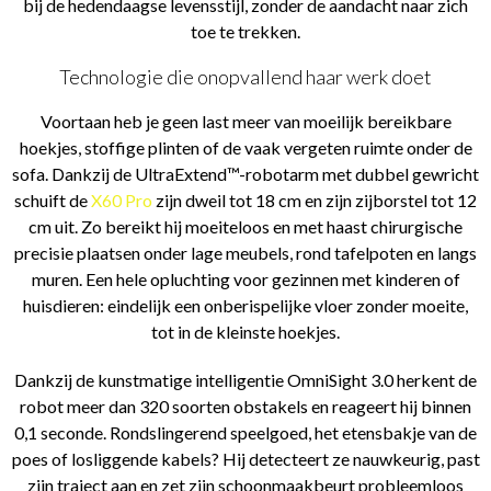
bij de hedendaagse levensstijl, zonder de aandacht naar zich
toe te trekken.
Technologie die onopvallend haar werk doet
Voortaan heb je geen last meer van moeilijk bereikbare
hoekjes, stoffige plinten of de vaak vergeten ruimte onder de
sofa. Dankzij de UltraExtend™-robotarm met dubbel gewricht
schuift de
X60 Pro
zijn dweil tot 18 cm en zijn zijborstel tot 12
cm uit. Zo bereikt hij moeiteloos en met haast chirurgische
precisie plaatsen onder lage meubels, rond tafelpoten en langs
muren. Een hele opluchting voor gezinnen met kinderen of
huisdieren: eindelijk een onberispelijke vloer zonder moeite,
tot in de kleinste hoekjes.
Dankzij de kunstmatige intelligentie OmniSight 3.0 herkent de
robot meer dan 320 soorten obstakels en reageert hij binnen
0,1 seconde. Rondslingerend speelgoed, het etensbakje van de
poes of losliggende kabels? Hij detecteert ze nauwkeurig, past
zijn traject aan en zet zijn schoonmaakbeurt probleemloos