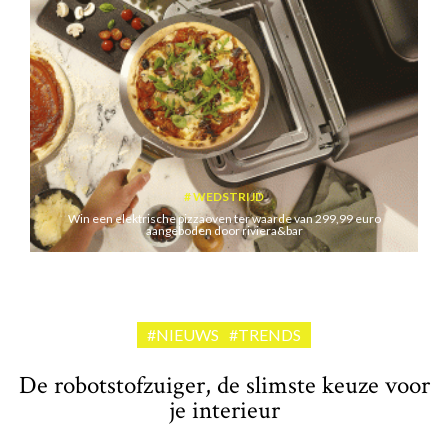
WEDSTRIJD
Win een elektrische pizzaoven ter waarde van 299,99 euro
aangeboden door riviera&bar
#NIEUWS
#TRENDS
De robotstofzuiger, de slimste keuze voor
je interieur