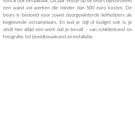
vooral ook betaalbaar. Dit jaar vind je op de beurs bijvoorbeeld
een wand vol werken die minder dan 500 euro kosten. De
beurs is bedoeld voor zowel doorgewinterde liefhebbers als
beginnende verzamelaars. En wat je stijl of budget ook is, je
vindt hier altijd een werk dat je bevalt – van schilderkunst en
fotografie, tot beeldhouwkunst en installatie.