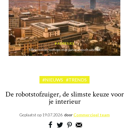
ADRESJES
3 Brusselse rooftops met panoramisch uitzicht
#NIEUWS
#TRENDS
De robotstofzuiger, de slimste keuze voor
je interieur
Geplaatst op
19.07.2026
door
Commercieel team