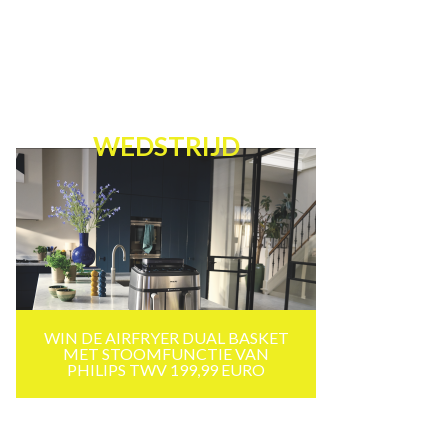
WEDSTRIJD
WIN DE AIRFRYER DUAL BASKET
MET STOOMFUNCTIE VAN
PHILIPS TWV 199,99 EURO