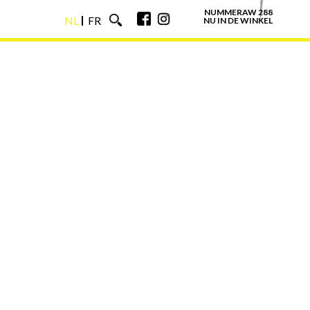
NUMMERAW 288
NL
FR
NU IN DE WINKEL
NL
FR