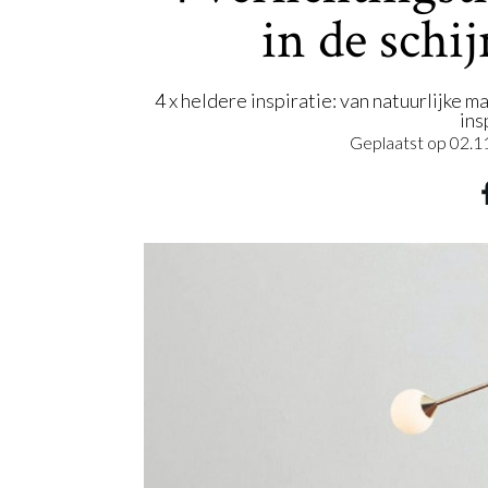
in de schi
4 x heldere inspiratie: van natuurlijke m
ins
Geplaatst op
02.1