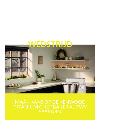
WEDSTRIJD
MAAK KANS OP DE KENWOOD
TITANIUM CHEF BAKER XL TWV
589 EURO