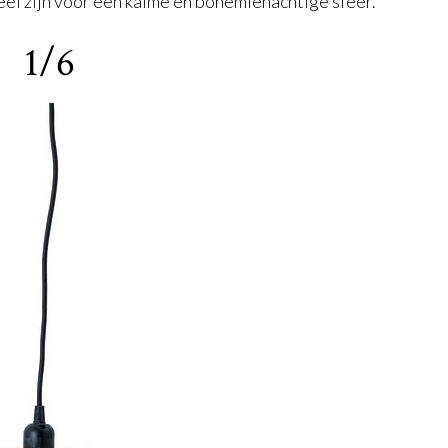
eel zijn voor een kalme en bohemienachtige sfeer.
1/6