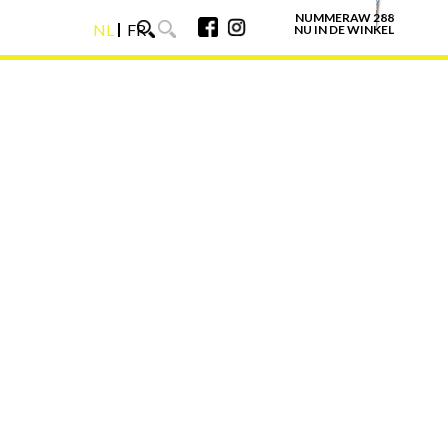
NUMMERAW 288
NL
FR
NU IN DE WINKEL
NL
FR