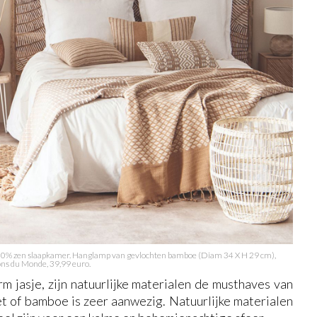
 100% zen slaapkamer. Hanglamp van gevlochten bamboe (Diam 34 X H 29 cm),
ns du Monde, 39,99 euro.
m jasje, zijn natuurlijke materialen de musthaves van
et of bamboe is zeer aanwezig. Natuurlijke materialen