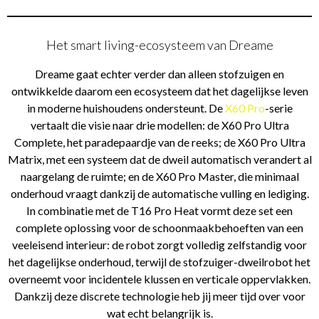
Het smart living-ecosysteem van Dreame
Dreame gaat echter verder dan alleen stofzuigen en
ontwikkelde daarom een ecosysteem dat het dagelijkse leven
in moderne huishoudens ondersteunt. De
X60 Pro
-serie
vertaalt die visie naar drie modellen: de X60 Pro Ultra
Complete, het paradepaardje van de reeks; de X60 Pro Ultra
Matrix, met een systeem dat de dweil automatisch verandert al
naargelang de ruimte; en de X60 Pro Master, die minimaal
onderhoud vraagt dankzij de automatische vulling en lediging.
In combinatie met de T16 Pro Heat vormt deze set een
complete oplossing voor de schoonmaakbehoeften van een
veeleisend interieur: de robot zorgt volledig zelfstandig voor
het dagelijkse onderhoud, terwijl de stofzuiger-dweilrobot het
overneemt voor incidentele klussen en verticale oppervlakken.
Dankzij deze discrete technologie heb jij meer tijd over voor
wat echt belangrijk is.