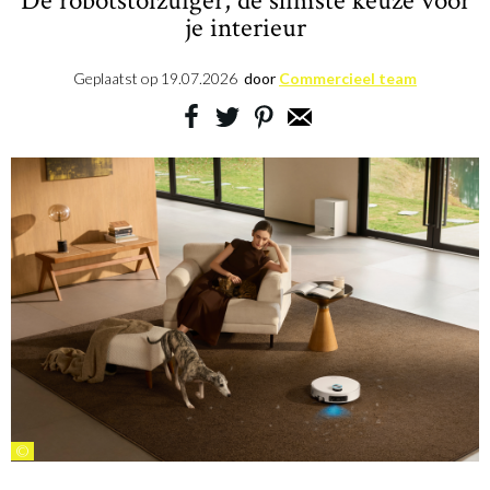
De robotstofzuiger, de slimste keuze voor
je interieur
Geplaatst op
19.07.2026
door
Commercieel team
©