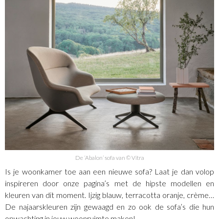
De ‘Abalon’ sofa van © Vitra
Is je woonkamer toe aan een nieuwe sofa? Laat je dan volop
inspireren door onze pagina’s met de hipste modellen en
kleuren van dit moment. Ijzig blauw, terracotta oranje, crème…
De najaarskleuren zijn gewaagd en zo ook de sofa’s die hun
opwachting in jouw woonruimte maken!