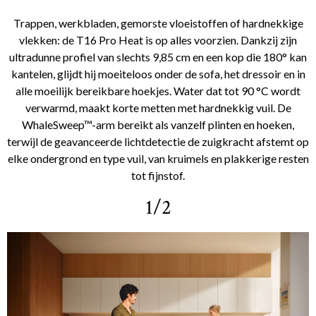
Trappen, werkbladen, gemorste vloeistoffen of hardnekkige
vlekken: de T16 Pro Heat is op alles voorzien. Dankzij zijn
ultradunne profiel van slechts 9,85 cm en een kop die 180° kan
kantelen, glijdt hij moeiteloos onder de sofa, het dressoir en in
alle moeilijk bereikbare hoekjes. Water dat tot 90 °C wordt
verwarmd, maakt korte metten met hardnekkig vuil. De
WhaleSweep™-arm bereikt als vanzelf plinten en hoeken,
terwijl de geavanceerde lichtdetectie de zuigkracht afstemt op
elke ondergrond en type vuil, van kruimels en plakkerige resten
tot fijnstof.
1/2