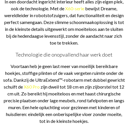
In een doordacht ingericht interieur heeft alles zijn eigen plek,
ook de technologie. Met de
X60-serie
bewijst Dreame,
wereldleider in robotstofzuigers, dat functionaliteit en design
perfect samengaan. Deze slimme schoonmaakoplossing is tot
in de kleinste details uitgewerkt om moeiteloos aan te sluiten
bij de hedendaagse levensstijl, zonder de aandacht naar zich
toe te trekken.
Technologie die onopvallend haar werk doet
Voortaan heb je geen last meer van moeilijk bereikbare
hoekjes, stoffige plinten of de vaak vergeten ruimte onder de
sofa. Dankzij de UltraExtend™-robotarm met dubbel gewricht
schuift de
X60 Pro
zijn dweil tot 18 cm en zijn zijborstel tot 12
cm uit. Zo bereikt hij moeiteloos en met haast chirurgische
precisie plaatsen onder lage meubels, rond tafelpoten en langs
muren. Een hele opluchting voor gezinnen met kinderen of
huisdieren: eindelijk een onberispelijke vloer zonder moeite,
tot in de kleinste hoekjes.