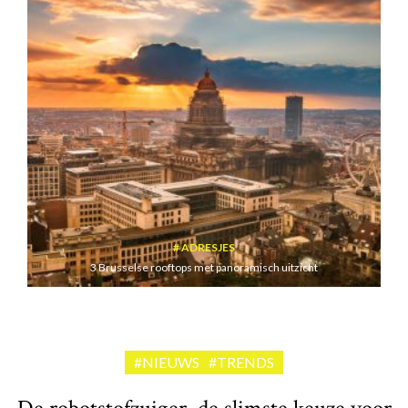
ADRESJES
3 Brusselse rooftops met panoramisch uitzicht
#NIEUWS
#TRENDS