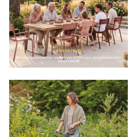
WEDSTRIJD
Win een buitentafel ter waarde van 4.500 euro, aangeboden door
formi’table®