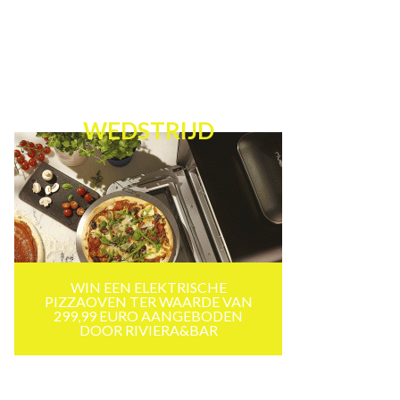
WEDSTRIJD
WIN EEN ELEKTRISCHE
PIZZAOVEN TER WAARDE VAN
299,99 EURO AANGEBODEN
DOOR RIVIERA&BAR