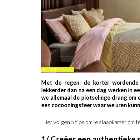
©
H&M Home
Met de regen, de korter wordende 
lekkerder dan na een dag werken in een
we allemaal de plotselinge drang om e
een cocooningsfeer waar we uren kunne
Hier volgen 5 tips om je slaapkamer om t
1/ Creëer een authentieke 