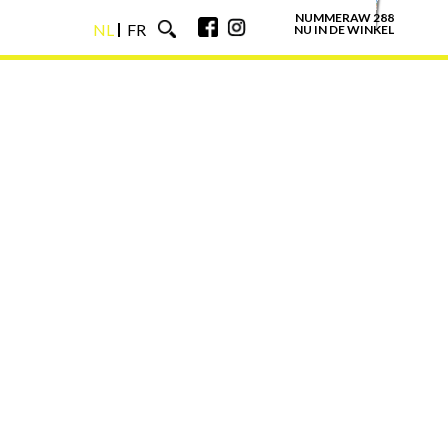
NUMMERAW 288
NL
FR
NU IN DE WINKEL
NL
FR