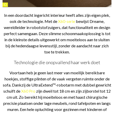
©
In een doordacht ingericht interieur heeft alles zijn eigen plek,
ook de technologie. Met de
X60-serie
bewijst Dreame,
wereldleider in robotstofzuigers, dat functionaliteit en design
perfect samengaan. Deze slimme schoonmaakoplossing is tot
in de kleinste details uitgewerkt om moeiteloos aan te sluiten
bij de hedendaagse levensstijl, zonder de aandacht naar zich
toe te trekken.
Technologie die onopvallend haar werk doet
Voortaan heb je geen last meer van moeilijk bereikbare
hoekjes, stoffige plinten of de vaak vergeten ruimte onder de
sofa. Dankzij de UltraExtend™-robotarm met dubbel gewricht
schuift de
X60 Pro
zijn dweil tot 18 cm en zijn zijborstel tot 12
cm uit. Zo bereikt hij moeiteloos en met haast chirurgische
precisie plaatsen onder lage meubels, rond tafelpoten en langs
muren. Een hele opluchting voor gezinnen met kinderen of