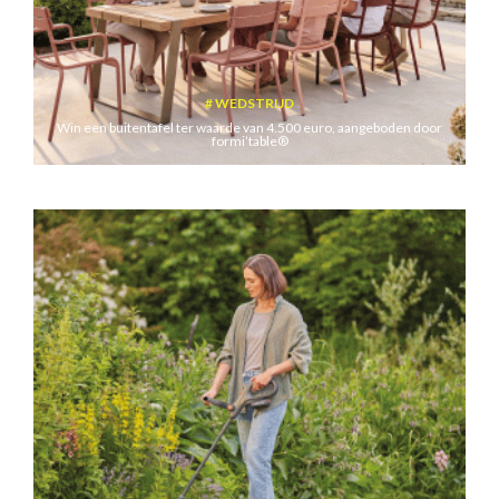
WEDSTRIJD
Win een buitentafel ter waarde van 4.500 euro, aangeboden door
formi’table®