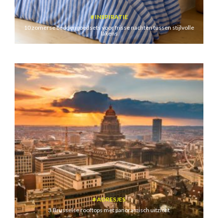
INSPIRATIE
10 zomerse beddengoedsets voor frisse nachten tussen stijlvolle
lakens
ADRESJES
3 Brusselse rooftops met panoramisch uitzicht