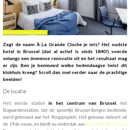
©
À La Grande Cloche
Zegt de naam À La Grande Cloche je iets? Het oudste
hotel in Brussel (dat al actief is sinds 1840!) voerde
onlangs een immense renovatie uit en het resultaat mag
er zijn. Ben je benieuwd welke hedendaagse twist dit
klokhuis kreeg? Scroll dan snel verder naar de prachtige
beelden!
De locatie
Het eerste station
in het centrum van Brussel
, het
Bogaardenstation, dat de spoorlijn Brussel-Bergen bediende,
werd gebouwd aan het Rouppeplein. Het gebouw dateert uit
de 19de eeuw, en biedt nu onderdak aan
À La Grande Cloche
.