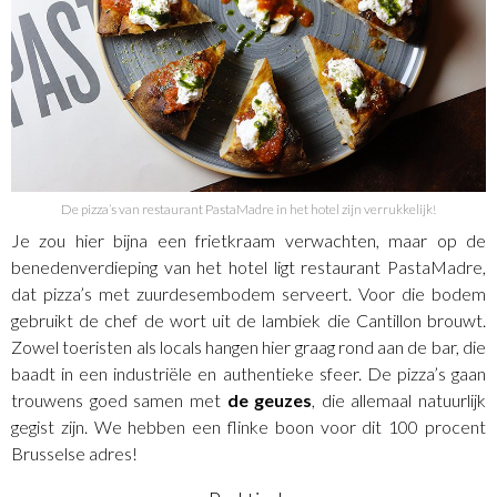
De pizza’s van restaurant PastaMadre in het hotel zijn verrukkelijk!
Je zou hier bijna een frietkraam verwachten, maar op de
benedenverdieping van het hotel ligt restaurant PastaMadre,
dat pizza’s met zuurdesembodem serveert. Voor die bodem
gebruikt de chef de wort uit de lambiek die Cantillon brouwt.
Zowel toeristen als locals hangen hier graag rond aan de bar, die
baadt in een industriële en authentieke sfeer. De pizza’s gaan
trouwens goed samen met
de geuzes
, die allemaal natuurlijk
gegist zijn. We hebben een flinke boon voor dit 100 procent
Brusselse adres!