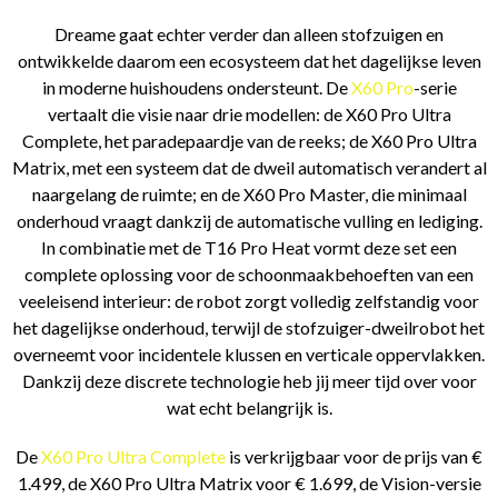
Dreame gaat echter verder dan alleen stofzuigen en
ontwikkelde daarom een ecosysteem dat het dagelijkse leven
in moderne huishoudens ondersteunt. De
X60 Pro
-serie
vertaalt die visie naar drie modellen: de X60 Pro Ultra
Complete, het paradepaardje van de reeks; de X60 Pro Ultra
Matrix, met een systeem dat de dweil automatisch verandert al
naargelang de ruimte; en de X60 Pro Master, die minimaal
onderhoud vraagt dankzij de automatische vulling en lediging.
In combinatie met de T16 Pro Heat vormt deze set een
complete oplossing voor de schoonmaakbehoeften van een
veeleisend interieur: de robot zorgt volledig zelfstandig voor
het dagelijkse onderhoud, terwijl de stofzuiger-dweilrobot het
overneemt voor incidentele klussen en verticale oppervlakken.
Dankzij deze discrete technologie heb jij meer tijd over voor
wat echt belangrijk is.
De
X60 Pro Ultra Complete
is verkrijgbaar voor de prijs van €
1.499, de X60 Pro Ultra Matrix voor € 1.699, de Vision-versie