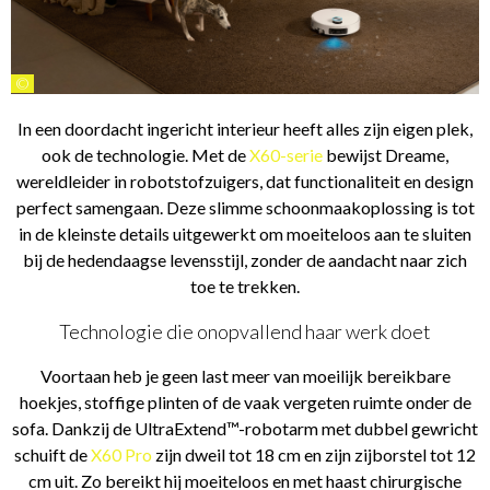
©
In een doordacht ingericht interieur heeft alles zijn eigen plek,
ook de technologie. Met de
X60-serie
bewijst Dreame,
wereldleider in robotstofzuigers, dat functionaliteit en design
perfect samengaan. Deze slimme schoonmaakoplossing is tot
in de kleinste details uitgewerkt om moeiteloos aan te sluiten
bij de hedendaagse levensstijl, zonder de aandacht naar zich
toe te trekken.
Technologie die onopvallend haar werk doet
Voortaan heb je geen last meer van moeilijk bereikbare
hoekjes, stoffige plinten of de vaak vergeten ruimte onder de
sofa. Dankzij de UltraExtend™-robotarm met dubbel gewricht
schuift de
X60 Pro
zijn dweil tot 18 cm en zijn zijborstel tot 12
cm uit. Zo bereikt hij moeiteloos en met haast chirurgische