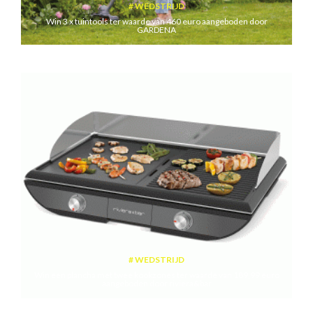
WEDSTRIJD
Win 3 x tuintools ter waarde van 460 euro aangeboden door
GARDENA
WEDSTRIJD
Win een plancha met twee kookzones ter waarde van 189,99 euro
aangeboden door riviera&bar