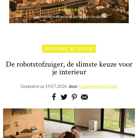
ADRESJES
3 Brusselse rooftops met panoramisch uitzicht
#NIEUWS
#TRENDS
De robotstofzuiger, de slimste keuze voor
je interieur
Geplaatst op
19.07.2026
door
Commercieel team