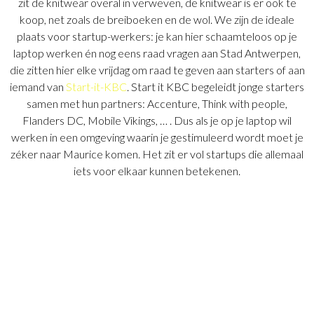
zit de knitwear overal in verweven, de knitwear is er ook te
koop, net zoals de breiboeken en de wol. We zijn de ideale
plaats voor startup-werkers: je kan hier schaamteloos op je
laptop werken én nog eens raad vragen aan Stad Antwerpen,
die zitten hier elke vrijdag om raad te geven aan starters of aan
iemand van
Start-it-KBC
. Start it KBC begeleidt jonge starters
samen met hun partners: Accenture, Think with people,
Flanders DC, Mobile Vikings, … . Dus als je op je laptop wil
werken in een omgeving waarin je gestimuleerd wordt moet je
zéker naar Maurice komen. Het zit er vol startups die allemaal
iets voor elkaar kunnen betekenen.