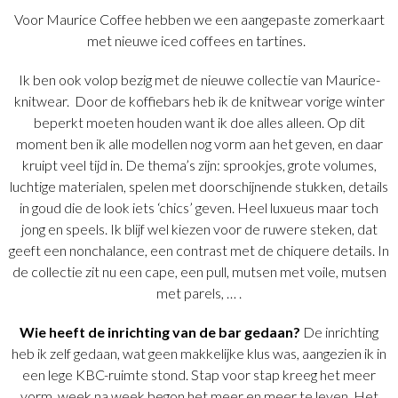
Voor Maurice Coffee hebben we een aangepaste zomerkaart
met nieuwe iced coffees en tartines.
Ik ben ook volop bezig met de nieuwe collectie van Maurice-
knitwear. Door de koffiebars heb ik de knitwear vorige winter
beperkt moeten houden want ik doe alles alleen. Op dit
moment ben ik alle modellen nog vorm aan het geven, en daar
kruipt veel tijd in.
De thema’s zijn: sprookjes, grote volumes,
luchtige materialen, spelen met doorschijnende stukken, details
in goud die de look iets ‘chics’ geven. Heel luxueus maar toch
jong en speels. Ik blijf
wel kiezen voor de ruwere steken, dat
geeft een nonchalance, een contrast met de chiquere details.
In
de collectie zit nu een cape, een pull, mutsen met voile, mutsen
met parels, … .
Wie heeft de inrichting van de bar gedaan?
De inrichting
heb ik zelf gedaan, wat geen makkelijke klus was, aangezien ik in
een lege KBC-ruimte stond. Stap voor stap kreeg het meer
vorm, week na week begon het meer en meer te leven. Het