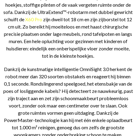
hoekjes, stoffige plinten of de vaak vergeten ruimte onder de
sofa. Dankzij de UltraExtend™-robotarm met dubbel gewricht
schuift de
X60 Pro
zijn dweil tot 18 cm en zijn zijborstel tot 12
cm uit. Zo bereikt hij moeiteloos en met haast chirurgische
precisie plaatsen onder lage meubels, rond tafelpoten en langs
muren. Een hele opluchting voor gezinnen met kinderen of
huisdieren: eindelijk een onberispelijke vloer zonder moeite,
tot in de kleinste hoekjes.
Dankzij de kunstmatige intelligentie OmniSight 3.0 herkent de
robot meer dan 320 soorten obstakels en reageert hij binnen
0,1 seconde. Rondslingerend speelgoed, het etensbakje van de
poes of losliggende kabels? Hij detecteert ze nauwkeurig, past
zijn traject aan en zet zijn schoonmaakbeurt probleemloos
voort, zonder ook maar een centimeter over te slaan. Ook
grote ruimtes vormen geen uitdaging. Dankzij de
PowerMaster-technologie kan hij met één enkele oplaadbeurt
tot 1.000 m² reinigen, genoeg dus om zelfs de grootste
woonkamers zonder onderbreking schoon te maken.