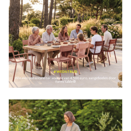
WEDSTRIJD
Win een buitentafel ter waarde van 4.500 euro, aangeboden door
formi’table®