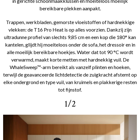
in gerichte schoonmaakklussen en moeiteloos moeilijk
bereikbare plekken aanpakt.
Trappen, werkbladen, gemorste vloeistoffen of hardnekkige
vlekken: de T16 Pro Heat is op alles voorzien. Dankzij zijn
ultradunne profiel van slechts 9,85 cm en een kop die 180° kan
kantelen, glijdt hij moeiteloos onder de sofa, het dressoir en in
alle moeilijk bereikbare hoekjes. Water dat tot 90 °C wordt
verwarmd, maakt korte metten met hardnekkig vuil. De
WhaleSweep™-arm bereikt als vanzelf plinten en hoeken,
terwijl de geavanceerde lichtdetectie de zuigkracht afstemt op
elke ondergrond en type vuil, van kruimels en plakkerige resten
tot fijnstof.
1/2