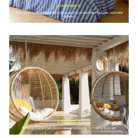
INSPIRATIE
10 zomerse beddengoedsets voor frisse nachten tussen stijlvolle
lakens
INSPIRATIE
5 hangstoelen om deze zomer lekker in de zon te luieren