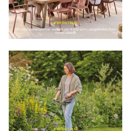
WEDSTRIJD
Win een buitentafel ter waarde van 4.500 euro, aangeboden door
formi’table®
WEDSTRIJD