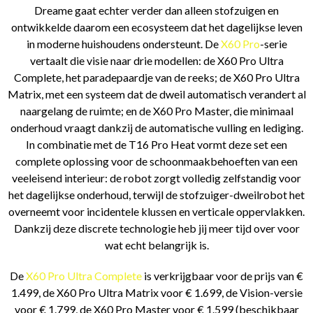
Dreame gaat echter verder dan alleen stofzuigen en
ontwikkelde daarom een ecosysteem dat het dagelijkse leven
in moderne huishoudens ondersteunt. De
X60 Pro
-serie
vertaalt die visie naar drie modellen: de X60 Pro Ultra
Complete, het paradepaardje van de reeks; de X60 Pro Ultra
Matrix, met een systeem dat de dweil automatisch verandert al
naargelang de ruimte; en de X60 Pro Master, die minimaal
onderhoud vraagt dankzij de automatische vulling en lediging.
In combinatie met de T16 Pro Heat vormt deze set een
complete oplossing voor de schoonmaakbehoeften van een
veeleisend interieur: de robot zorgt volledig zelfstandig voor
het dagelijkse onderhoud, terwijl de stofzuiger-dweilrobot het
overneemt voor incidentele klussen en verticale oppervlakken.
Dankzij deze discrete technologie heb jij meer tijd over voor
wat echt belangrijk is.
De
X60 Pro Ultra Complete
is verkrijgbaar voor de prijs van €
1.499, de X60 Pro Ultra Matrix voor € 1.699, de Vision-versie
voor € 1.799, de X60 Pro Master voor € 1.599 (beschikbaar