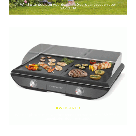
Win 3 x tuintools ter waarde van 460 euro aangeboden door
GARDENA
WEDSTRIJD
Win een plancha met twee kookzones ter waarde van 189,99 euro
aangeboden door riviera&bar