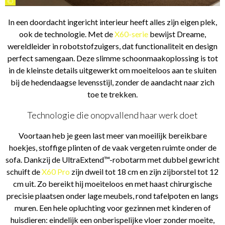
©
In een doordacht ingericht interieur heeft alles zijn eigen plek,
ook de technologie. Met de
X60-serie
bewijst Dreame,
wereldleider in robotstofzuigers, dat functionaliteit en design
perfect samengaan. Deze slimme schoonmaakoplossing is tot
in de kleinste details uitgewerkt om moeiteloos aan te sluiten
bij de hedendaagse levensstijl, zonder de aandacht naar zich
toe te trekken.
Technologie die onopvallend haar werk doet
Voortaan heb je geen last meer van moeilijk bereikbare
hoekjes, stoffige plinten of de vaak vergeten ruimte onder de
sofa. Dankzij de UltraExtend™-robotarm met dubbel gewricht
schuift de
X60 Pro
zijn dweil tot 18 cm en zijn zijborstel tot 12
cm uit. Zo bereikt hij moeiteloos en met haast chirurgische
precisie plaatsen onder lage meubels, rond tafelpoten en langs
muren. Een hele opluchting voor gezinnen met kinderen of
huisdieren: eindelijk een onberispelijke vloer zonder moeite,