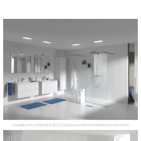
Inloopdouche richtprijs € 622,51 (prijs exclusief douchebak en kraanwerk)