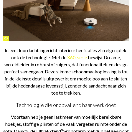
©
In een doordacht ingericht interieur heeft alles zijn eigen plek,
ook de technologie. Met de
X60-serie
bewijst Dreame,
wereldleider in robotstofzuigers, dat functionaliteit en design
perfect samengaan. Deze slimme schoonmaakoplossing is tot
in de kleinste details uitgewerkt om moeiteloos aan te sluiten
bij de hedendaagse levensstijl, zonder de aandacht naar zich
toe te trekken.
Technologie die onopvallend haar werk doet
Voortaan heb je geen last meer van moeilijk bereikbare
hoekjes, stoffige plinten of de vaak vergeten ruimte onder de
sofa. Dankzij de UltraExtend™-robotarm met dubbel gewricht