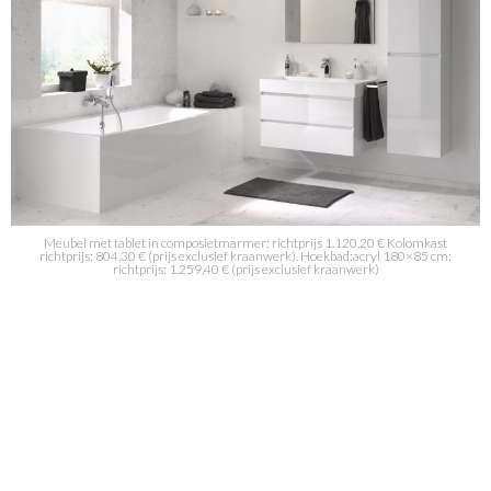
Meubel met tablet in composietmarmer: richtprijs 1.120,20 € Kolomkast
richtprijs: 804,30 € (prijs exclusief kraanwerk). Hoekbad:acryl 180×85 cm:
richtprijs: 1.259,40 € (prijs exclusief kraanwerk)