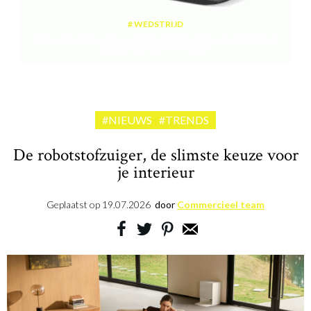
WEDSTRIJD
Win een plancha met twee kookzones ter waarde van 189,99 euro
aangeboden door riviera&bar
#NIEUWS
#TRENDS
De robotstofzuiger, de slimste keuze voor
je interieur
Geplaatst op
19.07.2026
door
Commercieel team