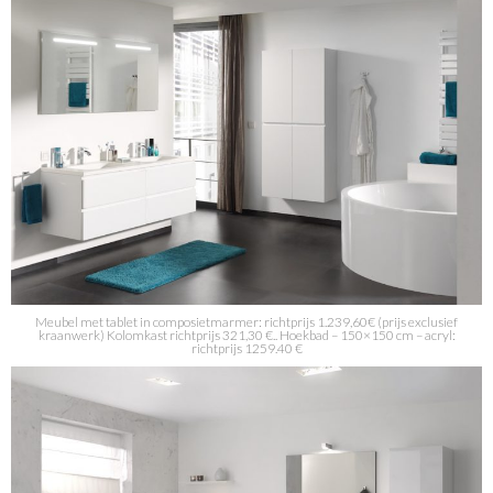
Meubel met tablet in composietmarmer: richtprijs 1.239,60€ (prijs exclusief
kraanwerk) Kolomkast richtprijs 321,30 €.. Hoekbad – 150×150 cm – acryl:
richtprijs 1259.40 €