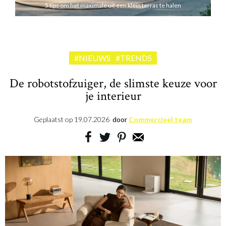
5 tips om het maximale uit een klein terras te halen
#NIEUWS
#TRENDS
De robotstofzuiger, de slimste keuze voor
je interieur
Geplaatst op
19.07.2026
door
Commercieel team