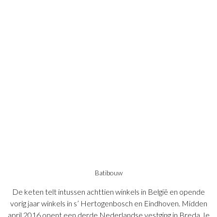
Batibouw
De keten telt intussen achttien winkels in België en opende
vorig jaar winkels in s’ Hertogenbosch en Eindhoven. Midden
april 2016 opent een derde Nederlandse vestging in Breda.Je