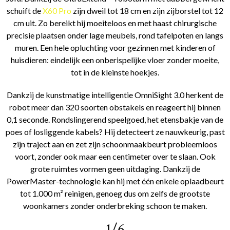
schuift de
X60 Pro
zijn dweil tot 18 cm en zijn zijborstel tot 12
cm uit. Zo bereikt hij moeiteloos en met haast chirurgische
precisie plaatsen onder lage meubels, rond tafelpoten en langs
muren. Een hele opluchting voor gezinnen met kinderen of
huisdieren: eindelijk een onberispelijke vloer zonder moeite,
tot in de kleinste hoekjes.
Dankzij de kunstmatige intelligentie OmniSight 3.0 herkent de
robot meer dan 320 soorten obstakels en reageert hij binnen
0,1 seconde. Rondslingerend speelgoed, het etensbakje van de
poes of losliggende kabels? Hij detecteert ze nauwkeurig, past
zijn traject aan en zet zijn schoonmaakbeurt probleemloos
voort, zonder ook maar een centimeter over te slaan. Ook
grote ruimtes vormen geen uitdaging. Dankzij de
PowerMaster-technologie kan hij met één enkele oplaadbeurt
tot 1.000 m² reinigen, genoeg dus om zelfs de grootste
woonkamers zonder onderbreking schoon te maken.
1/6