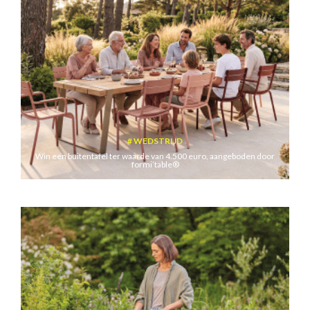
WEDSTRIJD
Win een buitentafel ter waarde van 4.500 euro, aangeboden door
formi’table®