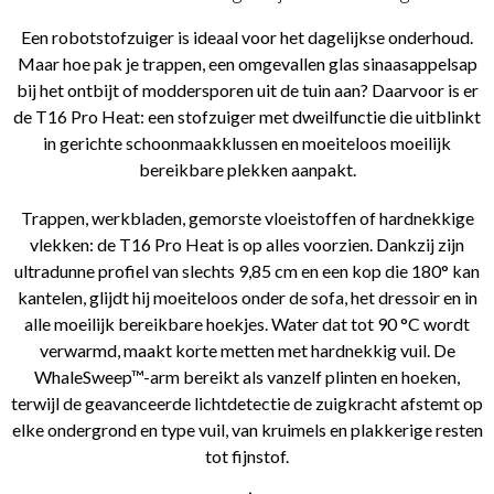
Een robotstofzuiger is ideaal voor het dagelijkse onderhoud.
Maar hoe pak je trappen, een omgevallen glas sinaasappelsap
bij het ontbijt of moddersporen uit de tuin aan? Daarvoor is er
de T16 Pro Heat: een stofzuiger met dweilfunctie die uitblinkt
in gerichte schoonmaakklussen en moeiteloos moeilijk
bereikbare plekken aanpakt.
Trappen, werkbladen, gemorste vloeistoffen of hardnekkige
vlekken: de T16 Pro Heat is op alles voorzien. Dankzij zijn
ultradunne profiel van slechts 9,85 cm en een kop die 180° kan
kantelen, glijdt hij moeiteloos onder de sofa, het dressoir en in
alle moeilijk bereikbare hoekjes. Water dat tot 90 °C wordt
verwarmd, maakt korte metten met hardnekkig vuil. De
WhaleSweep™-arm bereikt als vanzelf plinten en hoeken,
terwijl de geavanceerde lichtdetectie de zuigkracht afstemt op
elke ondergrond en type vuil, van kruimels en plakkerige resten
tot fijnstof.