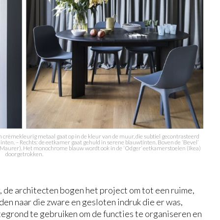
en crèmekleurig metaal gaat op in de kleur van de muur, die subtiel gecontrasteerd
ten. – Rechts: de eetkamer gaat gehuld in serene blauwtinten. Boven de ‘Bevel’
go Maurer). Het monochrome blauw wordt ook in de ‘Odger’ eetkamerstoelen (Ikea)
doorgetrokken.
, de architecten bogen het project om tot een ruime,
den naar die zware en gesloten indruk die er was,
tegrond te gebruiken om de functies te organiseren en