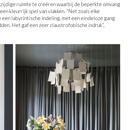
zijdige ruimte te creëren waarbij de beperkte omvang
en kleurrijk spel van vlakken. “Net zoals elke
te een labyrintische indeling, met een eindeloze gang
dden. Het gaf een zeer claustrofobische indruk”,