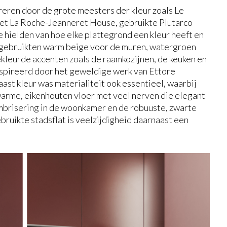
pireren door de grote meesters der kleur zoals Le
met La Roche-Jeanneret House, gebruikte Plutarco
e hielden van hoe elke plattegrond een kleur heeft en
e gebruikten warm beige voor de muren, watergroen
ekleurde accenten zoals de raamkozijnen, de keuken en
nspireerd door het geweldige werk van Ettore
aast kleur was materialiteit ook essentieel, waarbij
warme, eikenhouten vloer met veel nerven die elegant
mbrisering in de woonkamer en de robuuste, zwarte
bruikte stadsflat is veelzijdigheid daarnaast een