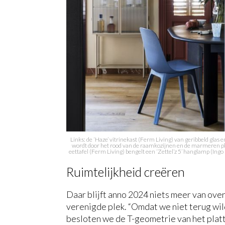
Links: de ‘Haze’ vitrinekast (Ferm Living) van geribbeld glas 
wordt door het rood van de raamkozijnen en de marmeren plin
eettafel (Ferm Living) bengelt een ‘Zettel’z 5’ hanglamp (In
Ruimtelijkheid creëren
Daar blijft anno 2024 niets meer van over
verenigde plek. “Omdat we niet terug wil
besloten we de T-geometrie van het plat