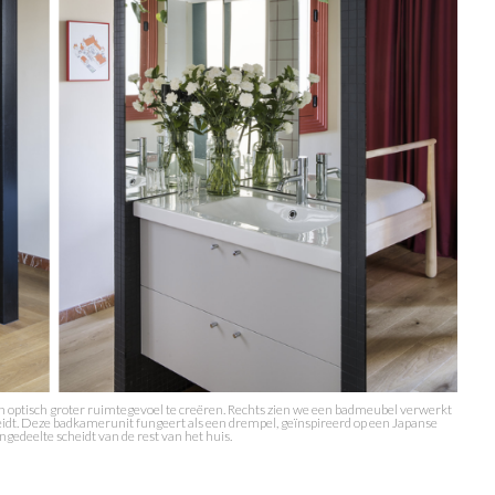
 optisch groter ruimtegevoel te creëren. Rechts zien we een badmeubel verwerkt
eidt. Deze badkamerunit fungeert als een drempel, geïnspireerd op een Japanse
ongedeelte scheidt van de rest van het huis.