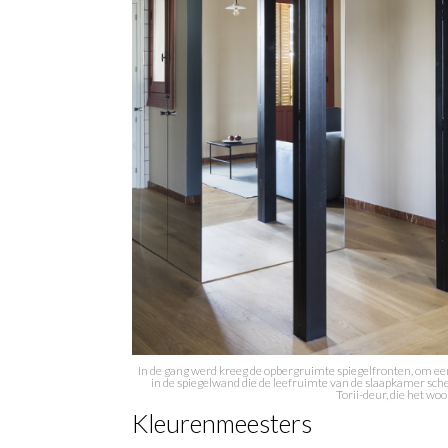
In de gang werd kreeg de opbergruimte spiegelfronten, om een
in de spiegelwand die de leefruimte van de slaapkamer sch
Torii-deur, die het wo
Kleurenmeesters