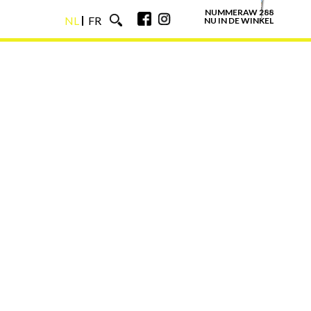
NUMMERAW 288
NL
FR
NU IN DE WINKEL
NL
FR