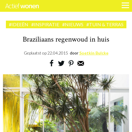
#IDEEËN
#INSPIRATIE
#NIEUWS
#TUIN & TERRAS
Braziliaans regenwoud in huis
Geplaatst op
22.04.2015
door
Soetkin Bulcke