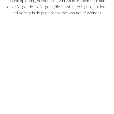
daarin oplossingen voor alles, van vochtproblemen in huis
tot zelfzuigende stofzuigers (die laatste heb ik getest, u leest
het verslag in de papieren versie van Actief Wonen).