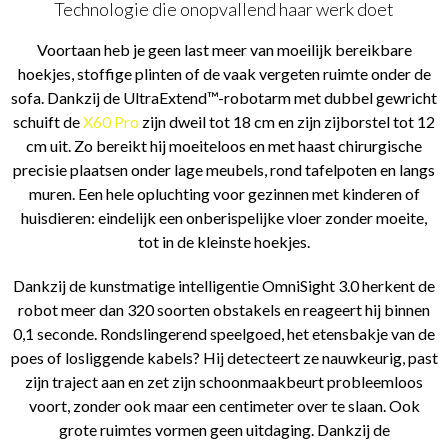
Technologie die onopvallend haar werk doet
Voortaan heb je geen last meer van moeilijk bereikbare
hoekjes, stoffige plinten of de vaak vergeten ruimte onder de
sofa. Dankzij de UltraExtend™-robotarm met dubbel gewricht
schuift de
X60 Pro
zijn dweil tot 18 cm en zijn zijborstel tot 12
cm uit. Zo bereikt hij moeiteloos en met haast chirurgische
precisie plaatsen onder lage meubels, rond tafelpoten en langs
muren. Een hele opluchting voor gezinnen met kinderen of
huisdieren: eindelijk een onberispelijke vloer zonder moeite,
tot in de kleinste hoekjes.
Dankzij de kunstmatige intelligentie OmniSight 3.0 herkent de
robot meer dan 320 soorten obstakels en reageert hij binnen
0,1 seconde. Rondslingerend speelgoed, het etensbakje van de
poes of losliggende kabels? Hij detecteert ze nauwkeurig, past
zijn traject aan en zet zijn schoonmaakbeurt probleemloos
voort, zonder ook maar een centimeter over te slaan. Ook
grote ruimtes vormen geen uitdaging. Dankzij de