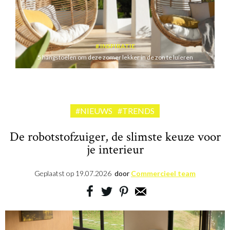
INSPIRATIE
5 hangstoelen om deze zomer lekker in de zon te luieren
#NIEUWS
#TRENDS
De robotstofzuiger, de slimste keuze voor
je interieur
Geplaatst op
19.07.2026
door
Commercieel team