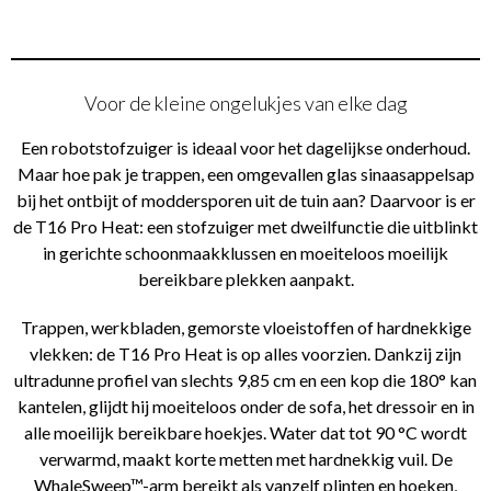
Voor de kleine ongelukjes van elke dag
Een robotstofzuiger is ideaal voor het dagelijkse onderhoud.
Maar hoe pak je trappen, een omgevallen glas sinaasappelsap
bij het ontbijt of moddersporen uit de tuin aan? Daarvoor is er
de T16 Pro Heat: een stofzuiger met dweilfunctie die uitblinkt
in gerichte schoonmaakklussen en moeiteloos moeilijk
bereikbare plekken aanpakt.
Trappen, werkbladen, gemorste vloeistoffen of hardnekkige
vlekken: de T16 Pro Heat is op alles voorzien. Dankzij zijn
ultradunne profiel van slechts 9,85 cm en een kop die 180° kan
kantelen, glijdt hij moeiteloos onder de sofa, het dressoir en in
alle moeilijk bereikbare hoekjes. Water dat tot 90 °C wordt
verwarmd, maakt korte metten met hardnekkig vuil. De
WhaleSweep™-arm bereikt als vanzelf plinten en hoeken,