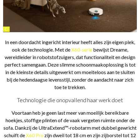
©
In een doordacht ingericht interieur heeft alles zijn eigen plek,
ook de technologie. Met de
X60-serie
bewijst Dreame,
wereldleider in robotstofzuigers, dat functionaliteit en design
perfect samengaan. Deze slimme schoonmaakoplossing is tot
in de kleinste details uitgewerkt om moeiteloos aan te sluiten
bij de hedendaagse levensstijl, zonder de aandacht naar zich
toe te trekken.
Technologie die onopvallend haar werk doet
Voortaan heb je geen last meer van moeilijk bereikbare
hoekjes, stoffige plinten of de vaak vergeten ruimte onder de
sofa. Dankzij de UltraExtend™-robotarm met dubbel gewricht
schuift de
X60 Pro
zijn dweil tot 18 cm en zijn zijborstel tot 12