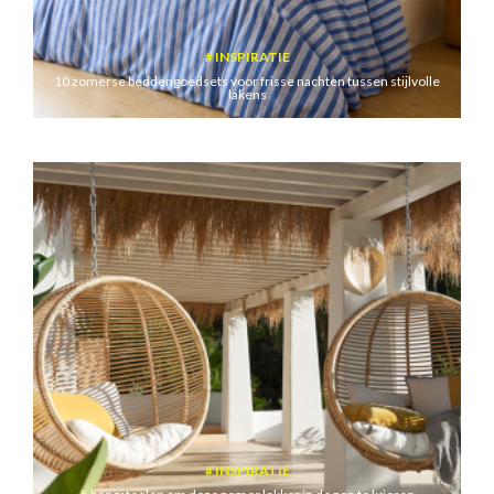
INSPIRATIE
10 zomerse beddengoedsets voor frisse nachten tussen stijlvolle
lakens
INSPIRATIE