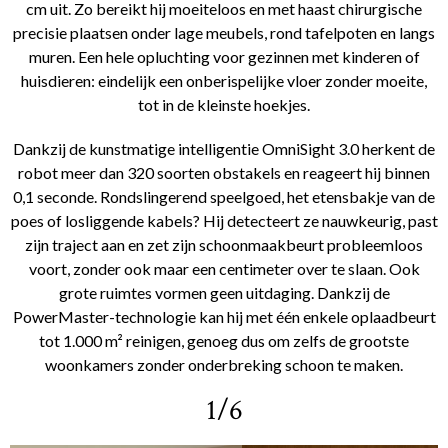
cm uit. Zo bereikt hij moeiteloos en met haast chirurgische
precisie plaatsen onder lage meubels, rond tafelpoten en langs
muren. Een hele opluchting voor gezinnen met kinderen of
huisdieren: eindelijk een onberispelijke vloer zonder moeite,
tot in de kleinste hoekjes.
Dankzij de kunstmatige intelligentie OmniSight 3.0 herkent de
robot meer dan 320 soorten obstakels en reageert hij binnen
0,1 seconde. Rondslingerend speelgoed, het etensbakje van de
poes of losliggende kabels? Hij detecteert ze nauwkeurig, past
zijn traject aan en zet zijn schoonmaakbeurt probleemloos
voort, zonder ook maar een centimeter over te slaan. Ook
grote ruimtes vormen geen uitdaging. Dankzij de
PowerMaster-technologie kan hij met één enkele oplaadbeurt
tot 1.000 m² reinigen, genoeg dus om zelfs de grootste
woonkamers zonder onderbreking schoon te maken.
1/6