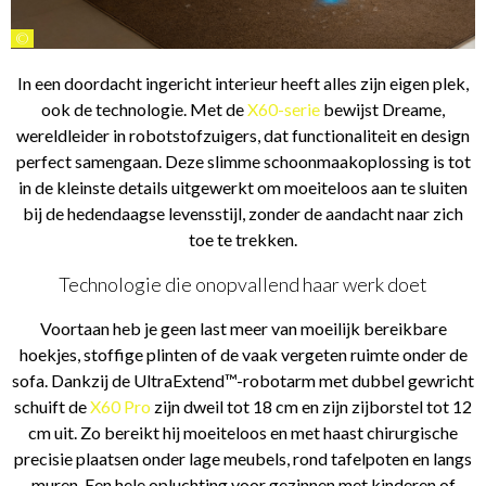
©
In een doordacht ingericht interieur heeft alles zijn eigen plek,
ook de technologie. Met de
X60-serie
bewijst Dreame,
wereldleider in robotstofzuigers, dat functionaliteit en design
perfect samengaan. Deze slimme schoonmaakoplossing is tot
in de kleinste details uitgewerkt om moeiteloos aan te sluiten
bij de hedendaagse levensstijl, zonder de aandacht naar zich
toe te trekken.
Technologie die onopvallend haar werk doet
Voortaan heb je geen last meer van moeilijk bereikbare
hoekjes, stoffige plinten of de vaak vergeten ruimte onder de
sofa. Dankzij de UltraExtend™-robotarm met dubbel gewricht
schuift de
X60 Pro
zijn dweil tot 18 cm en zijn zijborstel tot 12
cm uit. Zo bereikt hij moeiteloos en met haast chirurgische
precisie plaatsen onder lage meubels, rond tafelpoten en langs
muren. Een hele opluchting voor gezinnen met kinderen of