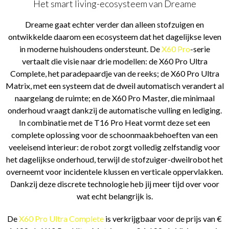
Het smart living-ecosysteem van Dreame
Dreame gaat echter verder dan alleen stofzuigen en
ontwikkelde daarom een ecosysteem dat het dagelijkse leven
in moderne huishoudens ondersteunt. De
X60 Pro
-serie
vertaalt die visie naar drie modellen: de X60 Pro Ultra
Complete, het paradepaardje van de reeks; de X60 Pro Ultra
Matrix, met een systeem dat de dweil automatisch verandert al
naargelang de ruimte; en de X60 Pro Master, die minimaal
onderhoud vraagt dankzij de automatische vulling en lediging.
In combinatie met de T16 Pro Heat vormt deze set een
complete oplossing voor de schoonmaakbehoeften van een
veeleisend interieur: de robot zorgt volledig zelfstandig voor
het dagelijkse onderhoud, terwijl de stofzuiger-dweilrobot het
overneemt voor incidentele klussen en verticale oppervlakken.
Dankzij deze discrete technologie heb jij meer tijd over voor
wat echt belangrijk is.
De
X60 Pro Ultra Complete
is verkrijgbaar voor de prijs van €