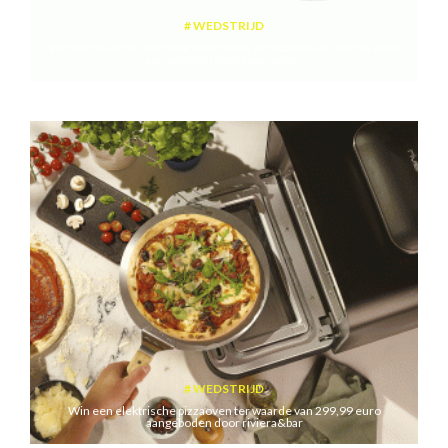
WEDSTRIJD
Win een plancha met twee kookzones ter waarde van 189,99 euro
aangeboden door riviera&bar
WEDSTRIJD
Win een elektrische pizzaoven ter waarde van 299,99 euro
aangeboden door riviera&bar