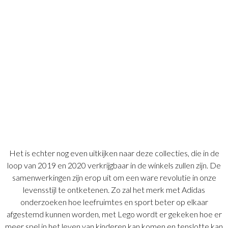
Het is echter nog even uitkijken naar deze collecties, die in de
loop van 2019 en 2020 verkrijgbaar in de winkels zullen zijn. De
samenwerkingen zijn erop uit om een ware revolutie in onze
levensstijl te ontketenen. Zo zal het merk met Adidas
onderzoeken hoe leefruimtes en sport beter op elkaar
afgestemd kunnen worden, met Lego wordt er gekeken hoe er
meer spel in het leven van kinderen kan komen en tenslotte kan