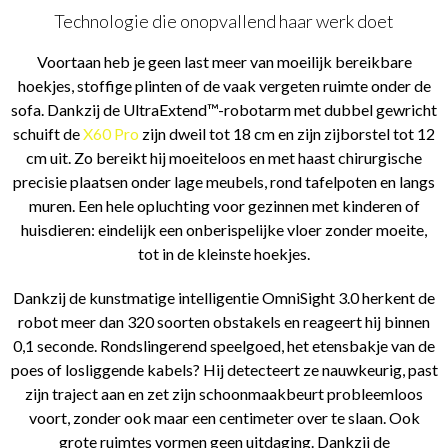
Technologie die onopvallend haar werk doet
Voortaan heb je geen last meer van moeilijk bereikbare
hoekjes, stoffige plinten of de vaak vergeten ruimte onder de
sofa. Dankzij de UltraExtend™-robotarm met dubbel gewricht
schuift de
X60 Pro
zijn dweil tot 18 cm en zijn zijborstel tot 12
cm uit. Zo bereikt hij moeiteloos en met haast chirurgische
precisie plaatsen onder lage meubels, rond tafelpoten en langs
muren. Een hele opluchting voor gezinnen met kinderen of
huisdieren: eindelijk een onberispelijke vloer zonder moeite,
tot in de kleinste hoekjes.
Dankzij de kunstmatige intelligentie OmniSight 3.0 herkent de
robot meer dan 320 soorten obstakels en reageert hij binnen
0,1 seconde. Rondslingerend speelgoed, het etensbakje van de
poes of losliggende kabels? Hij detecteert ze nauwkeurig, past
zijn traject aan en zet zijn schoonmaakbeurt probleemloos
voort, zonder ook maar een centimeter over te slaan. Ook
grote ruimtes vormen geen uitdaging. Dankzij de