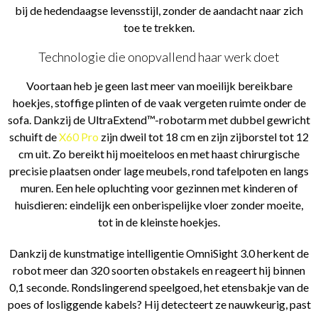
bij de hedendaagse levensstijl, zonder de aandacht naar zich
toe te trekken.
Technologie die onopvallend haar werk doet
Voortaan heb je geen last meer van moeilijk bereikbare
hoekjes, stoffige plinten of de vaak vergeten ruimte onder de
sofa. Dankzij de UltraExtend™-robotarm met dubbel gewricht
schuift de
X60 Pro
zijn dweil tot 18 cm en zijn zijborstel tot 12
cm uit. Zo bereikt hij moeiteloos en met haast chirurgische
precisie plaatsen onder lage meubels, rond tafelpoten en langs
muren. Een hele opluchting voor gezinnen met kinderen of
huisdieren: eindelijk een onberispelijke vloer zonder moeite,
tot in de kleinste hoekjes.
Dankzij de kunstmatige intelligentie OmniSight 3.0 herkent de
robot meer dan 320 soorten obstakels en reageert hij binnen
0,1 seconde. Rondslingerend speelgoed, het etensbakje van de
poes of losliggende kabels? Hij detecteert ze nauwkeurig, past