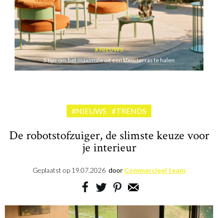
NIEUWS
5 tips om het maximale uit een klein terras te halen
#NIEUWS
#TRENDS
De robotstofzuiger, de slimste keuze voor
je interieur
Geplaatst op
19.07.2026
door
Commercieel team