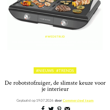
WEDSTRIJD
Win een plancha met twee kookzones ter waarde van 189,99 euro
aangeboden door riviera&bar
#NIEUWS
#TRENDS
De robotstofzuiger, de slimste keuze voor
je interieur
Geplaatst op
19.07.2026
door
Commercieel team