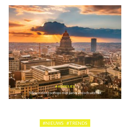
ADRESJES
3 Brusselse rooftops met panoramisch uitzicht
#NIEUWS
#TRENDS