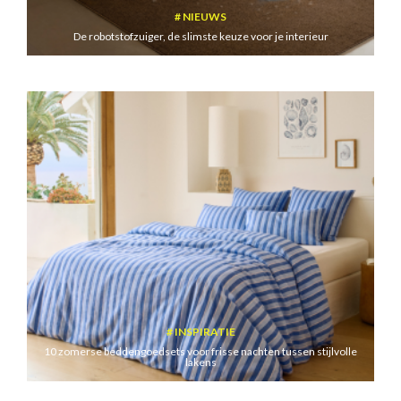
NIEUWS
De robotstofzuiger, de slimste keuze voor je interieur
INSPIRATIE
10 zomerse beddengoedsets voor frisse nachten tussen stijlvolle
lakens