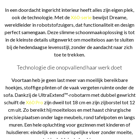
In een doordacht ingericht interieur heeft alles zijn eigen plek,
ook de technologie. Met de
X60-serie
bewijst Dreame,
wereldleider in robotstofzuigers, dat functionaliteit en design
perfect samengaan. Deze slimme schoonmaakoplossing is tot
in de kleinste details uitgewerkt om moeiteloos aan te sluiten
bij de hedendaagse levensstijl, zonder de aandacht naar zich
toe te trekken.
Technologie die onopvallend haar werk doet
Voortaan heb je geen last meer van moeilijk bereikbare
hoekjes, stoffige plinten of de vaak vergeten ruimte onder de
sofa. Dankzij de UltraExtend™-robotarm met dubbel gewricht
schuift de
X60 Pro
zijn dweil tot 18 cm en zijn zijborstel tot 12
cm uit. Zo bereikt hij moeiteloos en met haast chirurgische
precisie plaatsen onder lage meubels, rond tafelpoten en langs
muren. Een hele opluchting voor gezinnen met kinderen of
huisdieren: eindelijk een onberispelijke vloer zonder moeite,