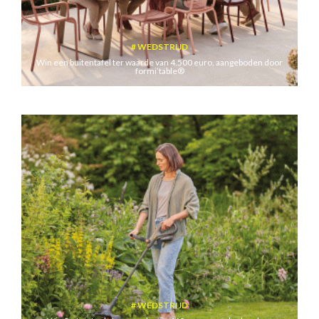
WEDSTRIJD
Win een buitentafel ter waarde van 4.500 euro, aangeboden door
formi’table®
WEDSTRIJD