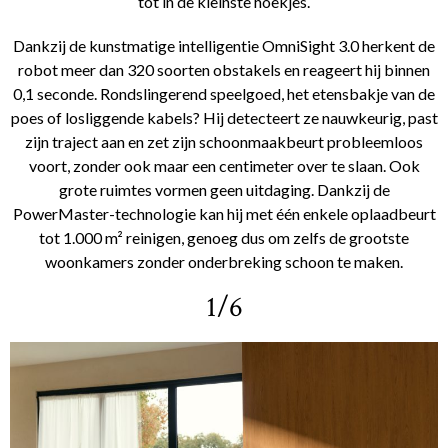
tot in de kleinste hoekjes.
Dankzij de kunstmatige intelligentie OmniSight 3.0 herkent de
robot meer dan 320 soorten obstakels en reageert hij binnen
0,1 seconde. Rondslingerend speelgoed, het etensbakje van de
poes of losliggende kabels? Hij detecteert ze nauwkeurig, past
zijn traject aan en zet zijn schoonmaakbeurt probleemloos
voort, zonder ook maar een centimeter over te slaan. Ook
grote ruimtes vormen geen uitdaging. Dankzij de
PowerMaster-technologie kan hij met één enkele oplaadbeurt
tot 1.000 m² reinigen, genoeg dus om zelfs de grootste
woonkamers zonder onderbreking schoon te maken.
1/6