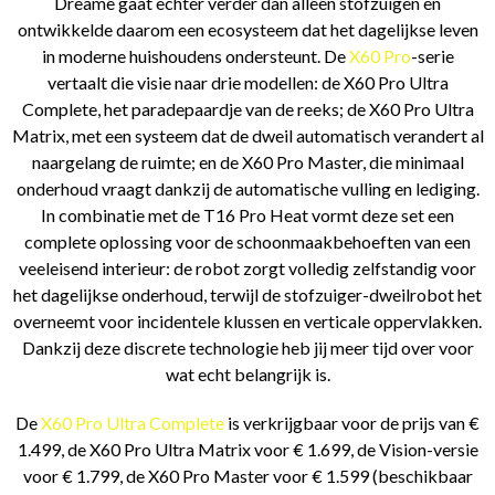
Dreame gaat echter verder dan alleen stofzuigen en
ontwikkelde daarom een ecosysteem dat het dagelijkse leven
in moderne huishoudens ondersteunt. De
X60 Pro
-serie
vertaalt die visie naar drie modellen: de X60 Pro Ultra
Complete, het paradepaardje van de reeks; de X60 Pro Ultra
Matrix, met een systeem dat de dweil automatisch verandert al
naargelang de ruimte; en de X60 Pro Master, die minimaal
onderhoud vraagt dankzij de automatische vulling en lediging.
In combinatie met de T16 Pro Heat vormt deze set een
complete oplossing voor de schoonmaakbehoeften van een
veeleisend interieur: de robot zorgt volledig zelfstandig voor
het dagelijkse onderhoud, terwijl de stofzuiger-dweilrobot het
overneemt voor incidentele klussen en verticale oppervlakken.
Dankzij deze discrete technologie heb jij meer tijd over voor
wat echt belangrijk is.
De
X60 Pro Ultra Complete
is verkrijgbaar voor de prijs van €
1.499, de X60 Pro Ultra Matrix voor € 1.699, de Vision-versie
voor € 1.799, de X60 Pro Master voor € 1.599 (beschikbaar