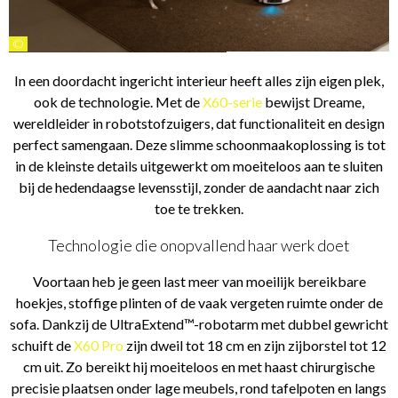
©
In een doordacht ingericht interieur heeft alles zijn eigen plek,
ook de technologie. Met de
X60-serie
bewijst Dreame,
wereldleider in robotstofzuigers, dat functionaliteit en design
perfect samengaan. Deze slimme schoonmaakoplossing is tot
in de kleinste details uitgewerkt om moeiteloos aan te sluiten
bij de hedendaagse levensstijl, zonder de aandacht naar zich
toe te trekken.
Technologie die onopvallend haar werk doet
Voortaan heb je geen last meer van moeilijk bereikbare
hoekjes, stoffige plinten of de vaak vergeten ruimte onder de
sofa. Dankzij de UltraExtend™-robotarm met dubbel gewricht
schuift de
X60 Pro
zijn dweil tot 18 cm en zijn zijborstel tot 12
cm uit. Zo bereikt hij moeiteloos en met haast chirurgische
precisie plaatsen onder lage meubels, rond tafelpoten en langs