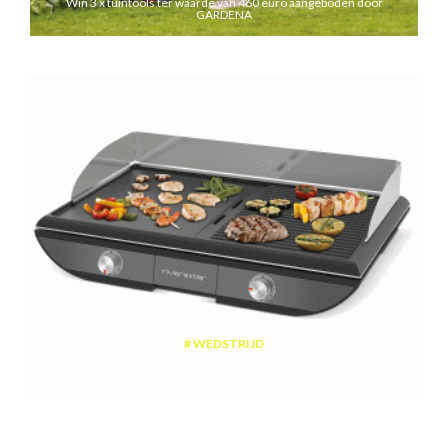
Win 3 x tuintools ter waarde van 460 euro aangeboden door
GARDENA
WEDSTRIJD
Win een plancha met twee kookzones ter waarde van 189,99 euro
aangeboden door riviera&bar