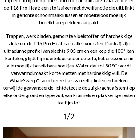
bij het ontbijt of moddersporen uit de tuin aan? Daarvoor is er
de T16 Pro Heat: een stofzuiger met dweilfunctie die uitblinkt
in gerichte schoonmaakklussen en moeiteloos moeilijk
bereikbare plekken aanpakt.
Trappen, werkbladen, gemorste vloeistoffen of hardnekkige
vlekken: de T16 Pro Heat is op alles voorzien. Dankzij zijn
ultradunne profiel van slechts 9,85 cm en een kop die 180° kan
kantelen, glijdt hij moeiteloos onder de sofa, het dressoir en in
alle moeilijk bereikbare hoekjes. Water dat tot 90 °C wordt
verwarmd, maakt korte metten met hardnekkig vuil. De
WhaleSweep™-arm bereikt als vanzelf plinten en hoeken,
terwijl de geavanceerde lichtdetectie de zuigkracht afstemt op
elke ondergrond en type vuil, van kruimels en plakkerige resten
tot fijnstof.
1/2