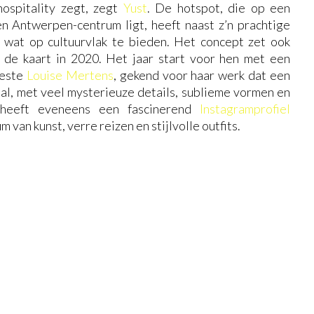
hospitality zegt, zegt
Yust
. De hotspot, die op een
 Antwerpen-centrum ligt, heeft naast z’n prachtige
l wat op cultuurvlak te bieden. Het concept zet ook
p de kaart in 2020. Het jaar start voor hen met een
ieste
Louise Mertens
, gekend voor haar werk dat een
aal, met veel mysterieuze details, sublieme vormen en
 heeft eveneens een fascinerend
Instagramprofiel
van kunst, verre reizen en stijlvolle outfits.