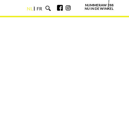
NUMMERAW 288
NL
FR
NU IN DE WINKEL
NL
FR