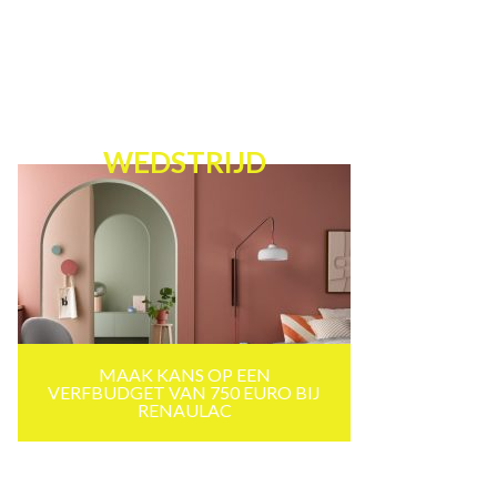
WEDSTRIJD
MAAK KANS OP EEN
VERFBUDGET VAN 750 EURO BIJ
RENAULAC