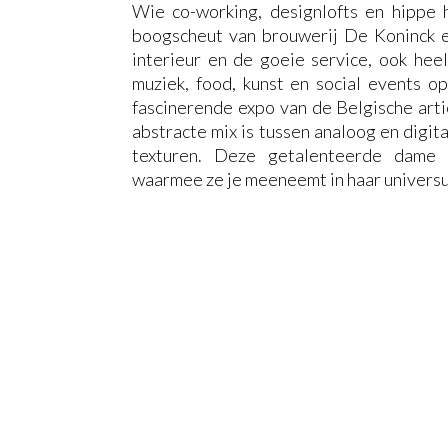
Wie co-working, designlofts en hippe 
boogscheut van brouwerij De Koninck en
interieur en de goeie service, ook hee
muziek, food, kunst en social events o
fascinerende expo van de Belgische art
abstracte mix is tussen analoog en digit
texturen. Deze getalenteerde dame
waarmee ze je meeneemt in haar universum 