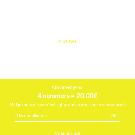
NIEUWS
5 tips om het maximale uit een klein terras te halen
Abonneer je nu!
4 nummers = 20,00€
Wil je niets missen? Schrijf je dan in voor onze nieuwsbrief
Volg ons op!