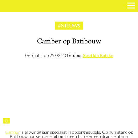
#NIEUWS
Camber op Batibouw
Geplaatst op
29.02.2016
door
Soetkin Bulcke
©
Camber
is al twintig jaar specialist in opbergmeubels. Op hun stand op
Batibouw nodigen ze je uit om bij een hapje en een drankje al hun