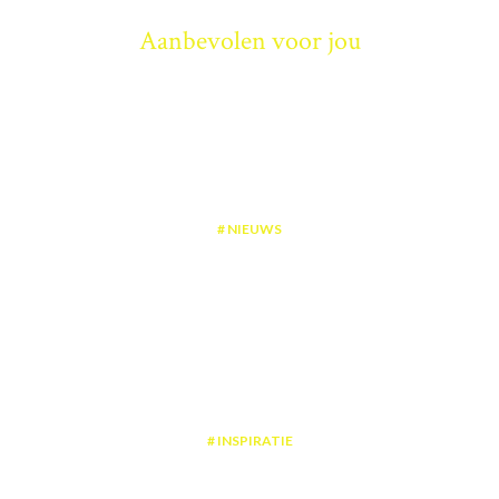
Aanbevolen voor jou
NIEUWS
De robotstofzuiger, de slimste keuze voor je interieur
INSPIRATIE
5 hangstoelen om deze zomer lekker in de zon te luieren