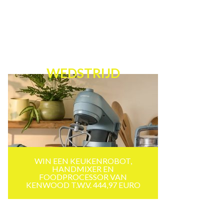
WEDSTRIJD
WIN EEN KEUKENROBOT,
HANDMIXER EN
FOODPROCESSOR VAN
KENWOOD T.W.V. 444,97 EURO