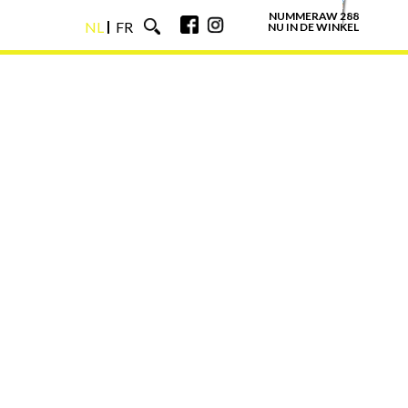
NUMMERAW 288
NL
FR
NU IN DE WINKEL
NL
FR