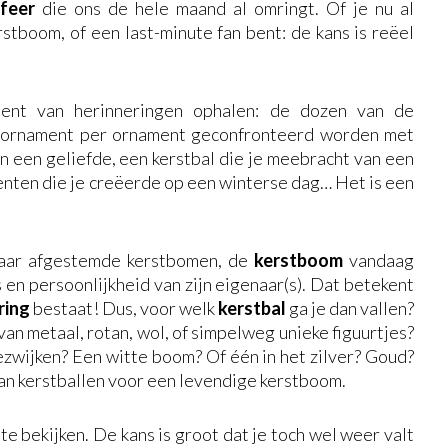
sfeer
die ons de hele maand al omringt. Of je nu al
stboom, of een last-minute fan bent: de kans is reëel
ent van herinneringen ophalen: de dozen van de
n ornament per ornament geconfronteerd worden met
n een geliefde, een kerstbal die je meebracht van een
nten die je creëerde op een winterse dag… Het is een
aar afgestemde kerstbomen, de
kerstboom
vandaag
 en persoonlijkheid van zijn eigenaar(s). Dat betekent
ring
bestaat! Dus, voor welk
kerstbal
ga je dan vallen?
 van metaal, rotan, wol, of simpelweg unieke figuurtjes?
ezwijken? Een witte boom? Of één in het zilver? Goud?
an kerstballen voor een levendige kerstboom.
 te bekijken. De kans is groot dat je toch wel weer valt