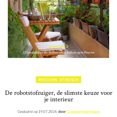
INSPIRATIE
10 hangbakken en -potten om je balkon op te fleuren
#NIEUWS
#TRENDS
De robotstofzuiger, de slimste keuze voor
je interieur
Geplaatst op
19.07.2026
door
Commercieel team