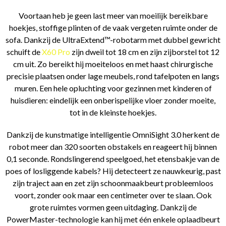
Voortaan heb je geen last meer van moeilijk bereikbare
hoekjes, stoffige plinten of de vaak vergeten ruimte onder de
sofa. Dankzij de UltraExtend™-robotarm met dubbel gewricht
schuift de
X60 Pro
zijn dweil tot 18 cm en zijn zijborstel tot 12
cm uit. Zo bereikt hij moeiteloos en met haast chirurgische
precisie plaatsen onder lage meubels, rond tafelpoten en langs
muren. Een hele opluchting voor gezinnen met kinderen of
huisdieren: eindelijk een onberispelijke vloer zonder moeite,
tot in de kleinste hoekjes.
Dankzij de kunstmatige intelligentie OmniSight 3.0 herkent de
robot meer dan 320 soorten obstakels en reageert hij binnen
0,1 seconde. Rondslingerend speelgoed, het etensbakje van de
poes of losliggende kabels? Hij detecteert ze nauwkeurig, past
zijn traject aan en zet zijn schoonmaakbeurt probleemloos
voort, zonder ook maar een centimeter over te slaan. Ook
grote ruimtes vormen geen uitdaging. Dankzij de
PowerMaster-technologie kan hij met één enkele oplaadbeurt