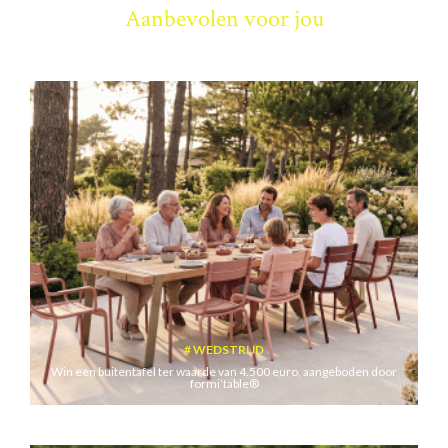
Aanbevolen voor jou
WEDSTRIJD
Win een buitentafel ter waarde van 4.500 euro, aangeboden door
formi’table®