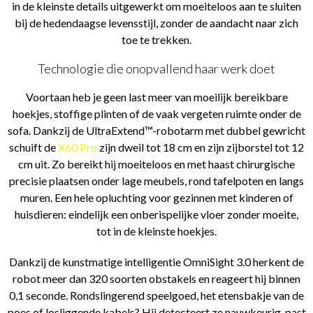
in de kleinste details uitgewerkt om moeiteloos aan te sluiten
bij de hedendaagse levensstijl, zonder de aandacht naar zich
toe te trekken.
Technologie die onopvallend haar werk doet
Voortaan heb je geen last meer van moeilijk bereikbare
hoekjes, stoffige plinten of de vaak vergeten ruimte onder de
sofa. Dankzij de UltraExtend™-robotarm met dubbel gewricht
schuift de
X60 Pro
zijn dweil tot 18 cm en zijn zijborstel tot 12
cm uit. Zo bereikt hij moeiteloos en met haast chirurgische
precisie plaatsen onder lage meubels, rond tafelpoten en langs
muren. Een hele opluchting voor gezinnen met kinderen of
huisdieren: eindelijk een onberispelijke vloer zonder moeite,
tot in de kleinste hoekjes.
Dankzij de kunstmatige intelligentie OmniSight 3.0 herkent de
robot meer dan 320 soorten obstakels en reageert hij binnen
0,1 seconde. Rondslingerend speelgoed, het etensbakje van de
poes of losliggende kabels? Hij detecteert ze nauwkeurig, past