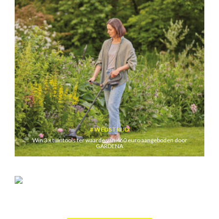
WEDSTRIJD
Win 3 x tuintools ter waarde van 460 euro aangeboden door
GARDENA
WEDSTRIJD
Win een plancha met twee kookzones ter waarde van 189,99 euro
aangeboden door riviera&bar