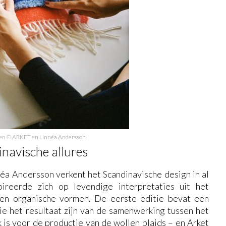
sen © ARKET en Linnéa Andersson
navische allures
 Andersson verkent het Scandinavische design in al
pireerde zich op levendige interpretaties uit het
n en organische vormen. De eerste editie bevat een
die het resultaat zijn van de samenwerking tussen het
is voor de productie van de wollen plaids – en Arket