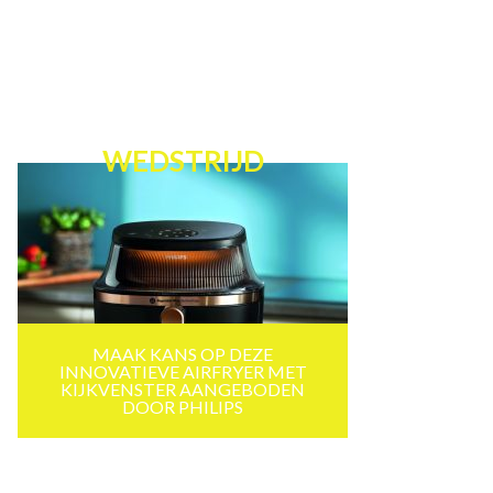
WEDSTRIJD
MAAK KANS OP DEZE
INNOVATIEVE AIRFRYER MET
KIJKVENSTER AANGEBODEN
DOOR PHILIPS