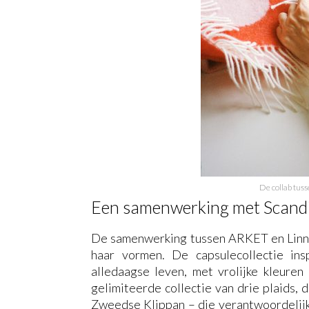
De collab tus
Een samenwerking met Scandi
De samenwerking tussen ARKET en Linnéa
haar vormen. De capsulecollectie ins
alledaagse leven, met vrolijke kleure
gelimiteerde collectie van drie plaids, 
Zweedse Klippan – die verantwoordelijk 