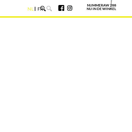
NUMMERAW 288
NL
FR
NU IN DE WINKEL
NL
FR