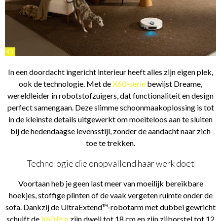
©
In een doordacht ingericht interieur heeft alles zijn eigen plek,
ook de technologie. Met de
X60-serie
bewijst Dreame,
wereldleider in robotstofzuigers, dat functionaliteit en design
perfect samengaan. Deze slimme schoonmaakoplossing is tot
in de kleinste details uitgewerkt om moeiteloos aan te sluiten
bij de hedendaagse levensstijl, zonder de aandacht naar zich
toe te trekken.
Technologie die onopvallend haar werk doet
Voortaan heb je geen last meer van moeilijk bereikbare
hoekjes, stoffige plinten of de vaak vergeten ruimte onder de
sofa. Dankzij de UltraExtend™-robotarm met dubbel gewricht
schuift de
X60 Pro
zijn dweil tot 18 cm en zijn zijborstel tot 12