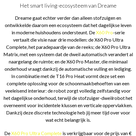
Het smart living-ecosysteem van Dreame
Dreame gaat echter verder dan alleen stofzuigen en
ontwikkelde daarom een ecosysteem dat het dagelijkse leven
in moderne huishoudens ondersteunt. De
X60 Pro
-serie
vertaalt die visie naar drie modellen: de X60 Pro Ultra
Complete, het paradepaardje van de reeks; de X60 Pro Ultra
Matrix, met een systeem dat de dweil automatisch verandert al
naargelang de ruimte; en de X60 Pro Master, die minimaal
onderhoud vraagt dankzij de automatische vulling en lediging.
In combinatie met de T16 Pro Heat vormt deze set een
complete oplossing voor de schoonmaakbehoeften van een
veeleisend interieur: de robot zorgt volledig zelfstandig voor
het dagelijkse onderhoud, terwijl de stofzuiger-dweilrobot het
overneemt voor incidentele klussen en verticale oppervlakken.
Dankzij deze discrete technologie heb jij meer tijd over voor
wat echt belangrijk is.
De
X60 Pro Ultra Complete
is verkrijgbaar voor de prijs van €