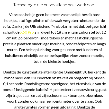
Technologie die onopvallend haar werk doet
Voortaan heb je geen last meer van moeilijk bereikbare
hoekjes, stoffige plinten of de vaak vergeten ruimte onder de
sofa. Dankzij de UltraExtend™-robotarm met dubbel gewricht
schuift de
X60 Pro
zijn dweil tot 18 cm en zijn zijborstel tot 12
cm uit. Zo bereikt hij moeiteloos en met haast chirurgische
precisie plaatsen onder lage meubels, rond tafelpoten en langs
muren. Een hele opluchting voor gezinnen met kinderen of
huisdieren: eindelijk een onberispelijke vloer zonder moeite,
tot in de kleinste hoekjes.
Dankzij de kunstmatige intelligentie OmniSight 3.0 herkent de
robot meer dan 320 soorten obstakels en reageert hij binnen
0,1 seconde. Rondslingerend speelgoed, het etensbakje van de
poes of losliggende kabels? Hij detecteert ze nauwkeurig, past
zijn traject aan en zet zijn schoonmaakbeurt probleemloos
voort, zonder ook maar een centimeter over te slaan. Ook
grote ruimtes vormen geen uitdaging. Dankzij de