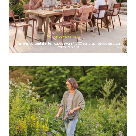
WEDSTRIJD
Win een buitentafel ter waarde van 4.500 euro, aangeboden door
formi’table®