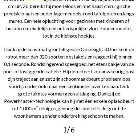
cm uit. Zo bereikt hij moeiteloos en met haast chirurgische
precisie plaatsen onder lage meubels, rond tafelpoten en langs
muren. Een hele opluchting voor gezinnen met kinderen of
huisdieren: eindelijk een onberispelijke vloer zonder moeite,
tot in de kleinste hoekjes.
Dankzij de kunstmatige intelligentie OmniSight 3.0 herkent de
robot meer dan 320 soorten obstakels en reageert hij binnen
0,1 seconde. Rondslingerend speelgoed, het etensbakje van de
poes of losliggende kabels? Hij detecteert ze nauwkeurig, past
zijn traject aan en zet zijn schoonmaakbeurt probleemloos
voort, zonder ook maar een centimeter over te slaan. Ook
grote ruimtes vormen geen uitdaging. Dankzij de
PowerMaster-technologie kan hij met één enkele oplaadbeurt
tot 1.000 m² reinigen, genoeg dus om zelfs de grootste
woonkamers zonder onderbreking schoon te maken.
1/6