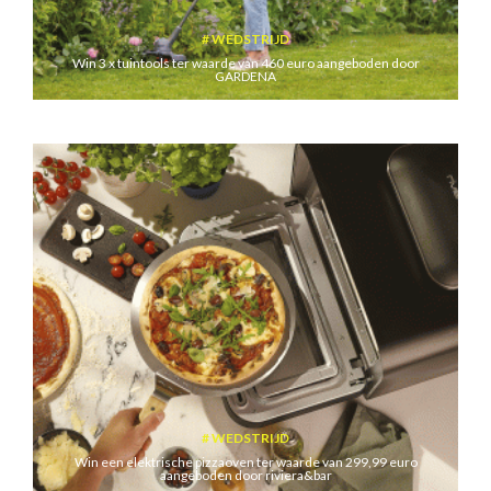
WEDSTRIJD
Win 3 x tuintools ter waarde van 460 euro aangeboden door
GARDENA
WEDSTRIJD
Win een elektrische pizzaoven ter waarde van 299,99 euro
aangeboden door riviera&bar