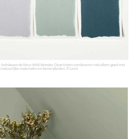
 linksboven de kleur Wild Wonder. Deze tinten combineren niet alleen goed met
ij natuurlijke materialen en kamerplanten. © Levis