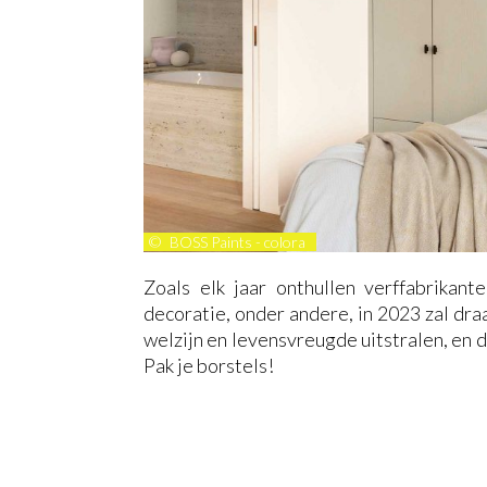
©
BOSS Paints - colora
Zoals elk jaar onthullen verffabrika
decoratie, onder andere, in 2023 zal dra
welzijn en levensvreugde uitstralen, en d
Pak je borstels!