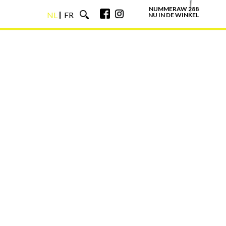
NUMMERAW 288
NL
FR
NU IN DE WINKEL
NL
FR