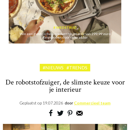
WEDSTRIJD
Win een elektrische pizzaoven ter waarde van 299,99 euro
aangeboden door riviera&bar
#NIEUWS
#TRENDS
De robotstofzuiger, de slimste keuze voor
je interieur
Geplaatst op
19.07.2026
door
Commercieel team