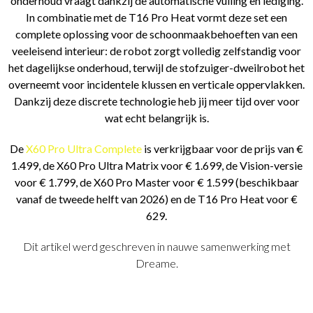
onderhoud vraagt dankzij de automatische vulling en lediging.
In combinatie met de T16 Pro Heat vormt deze set een
complete oplossing voor de schoonmaakbehoeften van een
veeleisend interieur: de robot zorgt volledig zelfstandig voor
het dagelijkse onderhoud, terwijl de stofzuiger-dweilrobot het
overneemt voor incidentele klussen en verticale oppervlakken.
Dankzij deze discrete technologie heb jij meer tijd over voor
wat echt belangrijk is.
De
X60 Pro Ultra Complete
is verkrijgbaar voor de prijs van €
1.499, de X60 Pro Ultra Matrix voor € 1.699, de Vision-versie
voor € 1.799, de X60 Pro Master voor € 1.599 (beschikbaar
vanaf de tweede helft van 2026) en de T16 Pro Heat voor €
629.
Dit artikel werd geschreven in nauwe samenwerking met
Dreame.