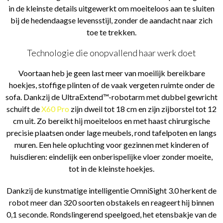
in de kleinste details uitgewerkt om moeiteloos aan te sluiten
bij de hedendaagse levensstijl, zonder de aandacht naar zich
toe te trekken.
Technologie die onopvallend haar werk doet
Voortaan heb je geen last meer van moeilijk bereikbare
hoekjes, stoffige plinten of de vaak vergeten ruimte onder de
sofa. Dankzij de UltraExtend™-robotarm met dubbel gewricht
schuift de
X60 Pro
zijn dweil tot 18 cm en zijn zijborstel tot 12
cm uit. Zo bereikt hij moeiteloos en met haast chirurgische
precisie plaatsen onder lage meubels, rond tafelpoten en langs
muren. Een hele opluchting voor gezinnen met kinderen of
huisdieren: eindelijk een onberispelijke vloer zonder moeite,
tot in de kleinste hoekjes.
Dankzij de kunstmatige intelligentie OmniSight 3.0 herkent de
robot meer dan 320 soorten obstakels en reageert hij binnen
0,1 seconde. Rondslingerend speelgoed, het etensbakje van de