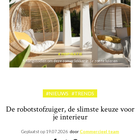
INSPIRATIE
5 hangstoelen om deze zomer lekker in de zon te luieren
#NIEUWS
#TRENDS
De robotstofzuiger, de slimste keuze voor
je interieur
Geplaatst op
19.07.2026
door
Commercieel team