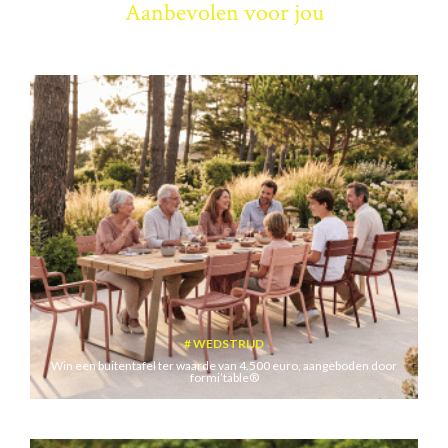
Aanbevolen voor jou
WEDSTRIJD
Win een buitentafel ter waarde van 4.500 euro, aangeboden door
formi’table®