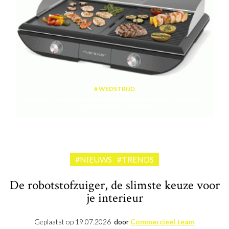
WEDSTRIJD
Win een plancha met twee kookzones ter waarde van 189,99 euro
aangeboden door riviera&bar
#NIEUWS
#TRENDS
De robotstofzuiger, de slimste keuze voor
je interieur
Geplaatst op
19.07.2026
door
Commercieel team