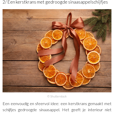
2/ Een kerstkrans met gedroogde sinaasappelschijfjes
© Shutterstock
Een eenvoudig en sfeervol idee: een kerstkrans gemaakt met
schijfjes gedroogde sinaasappel. Het geeft je interieur niet