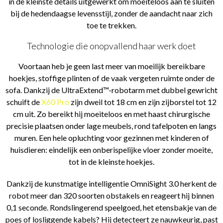
in de kleinste details uitgewerkt om moeiteloos aan te sluiten
bij de hedendaagse levensstijl, zonder de aandacht naar zich
toe te trekken.
Technologie die onopvallend haar werk doet
Voortaan heb je geen last meer van moeilijk bereikbare
hoekjes, stoffige plinten of de vaak vergeten ruimte onder de
sofa. Dankzij de UltraExtend™-robotarm met dubbel gewricht
schuift de
X60 Pro
zijn dweil tot 18 cm en zijn zijborstel tot 12
cm uit. Zo bereikt hij moeiteloos en met haast chirurgische
precisie plaatsen onder lage meubels, rond tafelpoten en langs
muren. Een hele opluchting voor gezinnen met kinderen of
huisdieren: eindelijk een onberispelijke vloer zonder moeite,
tot in de kleinste hoekjes.
Dankzij de kunstmatige intelligentie OmniSight 3.0 herkent de
robot meer dan 320 soorten obstakels en reageert hij binnen
0,1 seconde. Rondslingerend speelgoed, het etensbakje van de
poes of losliggende kabels? Hij detecteert ze nauwkeurig, past