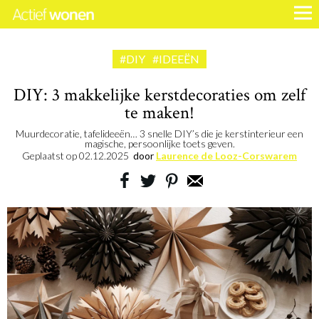
#DIY
#IDEEËN
DIY: 3 makkelijke kerstdecoraties om zelf
te maken!
Muurdecoratie, tafelideeën… 3 snelle DIY’s die je kerstinterieur een
magische, persoonlijke toets geven.
Geplaatst op
02.12.2025
door
Laurence de Looz-Corswarem