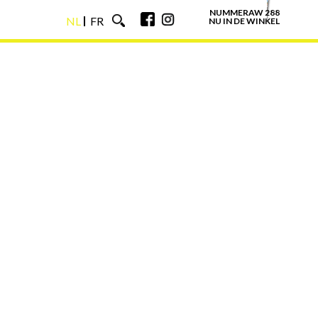
NUMMERAW 288
NL
FR
NU IN DE WINKEL
NL
FR