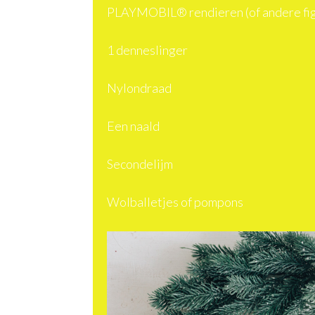
PLAYMOBIL® rendieren (of andere fi
1 denneslinger
Nylondraad
Een naald
Secondelijm
Wolballetjes of pompons