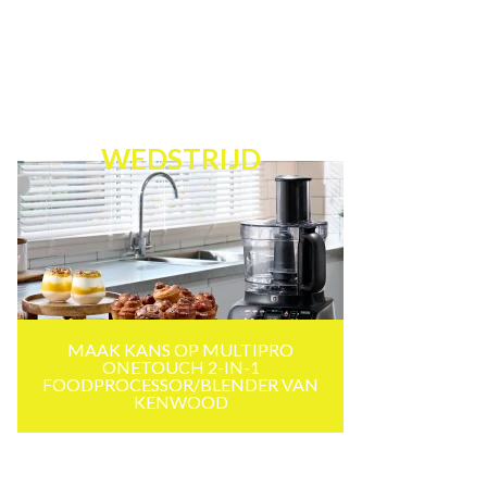
WEDSTRIJD
MAAK KANS OP MULTIPRO
ONETOUCH 2-IN-1
FOODPROCESSOR/BLENDER VAN
KENWOOD