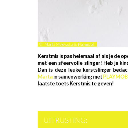
©
Marta Majewska & Playmobil
Kerstmis is pas helemaal af als je de 
met een sfeervolle slinger! Heb je kin
Dan is deze leuke kerstslinger beda
Marta
in samenwerking met
PLAYMOB
laatste toets Kerstmis te geven!
UITRUSTING: