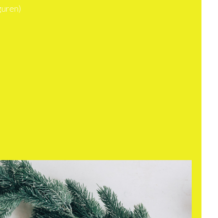
guren)