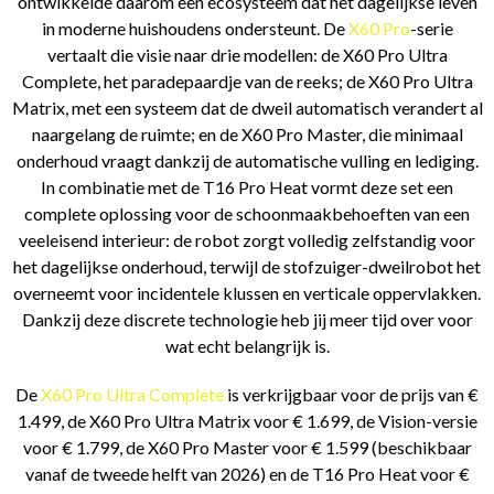
ontwikkelde daarom een ecosysteem dat het dagelijkse leven
in moderne huishoudens ondersteunt. De
X60 Pro
-serie
vertaalt die visie naar drie modellen: de X60 Pro Ultra
Complete, het paradepaardje van de reeks; de X60 Pro Ultra
Matrix, met een systeem dat de dweil automatisch verandert al
naargelang de ruimte; en de X60 Pro Master, die minimaal
onderhoud vraagt dankzij de automatische vulling en lediging.
In combinatie met de T16 Pro Heat vormt deze set een
complete oplossing voor de schoonmaakbehoeften van een
veeleisend interieur: de robot zorgt volledig zelfstandig voor
het dagelijkse onderhoud, terwijl de stofzuiger-dweilrobot het
overneemt voor incidentele klussen en verticale oppervlakken.
Dankzij deze discrete technologie heb jij meer tijd over voor
wat echt belangrijk is.
De
X60 Pro Ultra Complete
is verkrijgbaar voor de prijs van €
1.499, de X60 Pro Ultra Matrix voor € 1.699, de Vision-versie
voor € 1.799, de X60 Pro Master voor € 1.599 (beschikbaar
vanaf de tweede helft van 2026) en de T16 Pro Heat voor €