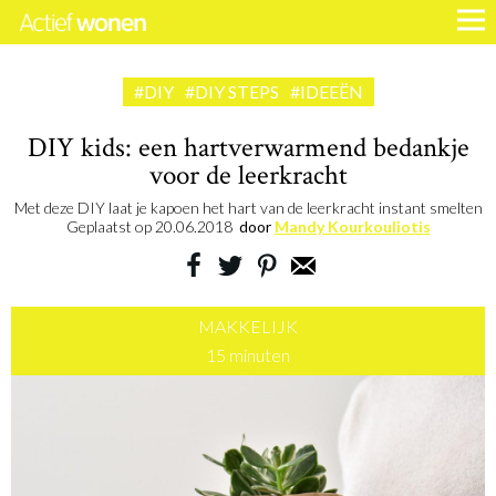
#DIY
#DIY STEPS
#IDEEËN
DIY kids: een hartverwarmend bedankje
voor de leerkracht
Met deze DIY laat je kapoen het hart van de leerkracht instant smelten
Geplaatst op
20.06.2018
door
Mandy Kourkouliotis
MAKKELIJK
15 minuten