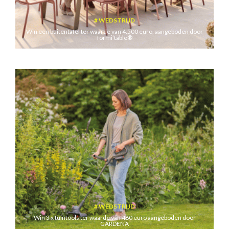
WEDSTRIJD
Win een buitentafel ter waarde van 4.500 euro, aangeboden door
formi’table®
WEDSTRIJD
Win 3 x tuintools ter waarde van 460 euro aangeboden door
GARDENA