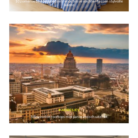
10 zomerse beddengoedsets voor frisse nachten tussen stijlvolle
lakens
ADRESJES
3 Brusselse rooftops met panoramisch uitzicht