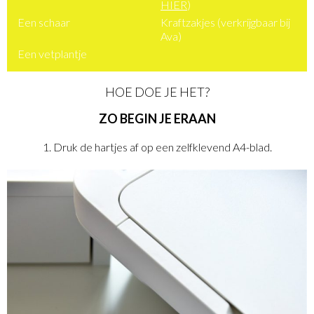
HIER
)
Een schaar
Kraftzakjes (verkrijgbaar bij
Ava)
Een vetplantje
HOE DOE JE HET?
ZO BEGIN JE ERAAN
1. Druk de hartjes af op een zelfklevend A4-blad.