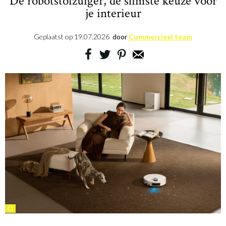
De robotstofzuiger, de slimste keuze voor
je interieur
Geplaatst op
19.07.2026
door
Commercieel team
©