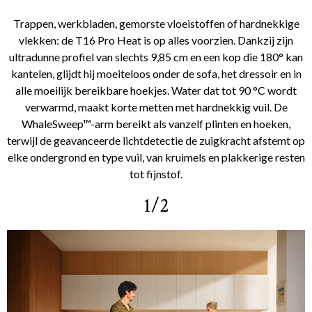
Trappen, werkbladen, gemorste vloeistoffen of hardnekkige
vlekken: de T16 Pro Heat is op alles voorzien. Dankzij zijn
ultradunne profiel van slechts 9,85 cm en een kop die 180° kan
kantelen, glijdt hij moeiteloos onder de sofa, het dressoir en in
alle moeilijk bereikbare hoekjes. Water dat tot 90 °C wordt
verwarmd, maakt korte metten met hardnekkig vuil. De
WhaleSweep™-arm bereikt als vanzelf plinten en hoeken,
terwijl de geavanceerde lichtdetectie de zuigkracht afstemt op
elke ondergrond en type vuil, van kruimels en plakkerige resten
tot fijnstof.
1/2