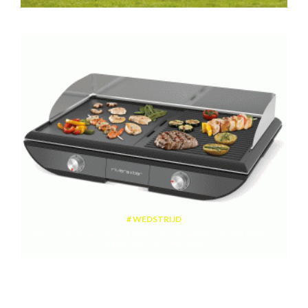
WEDSTRIJD
Win een plancha met twee kookzones ter waarde van 189,99 euro
aangeboden door riviera&bar