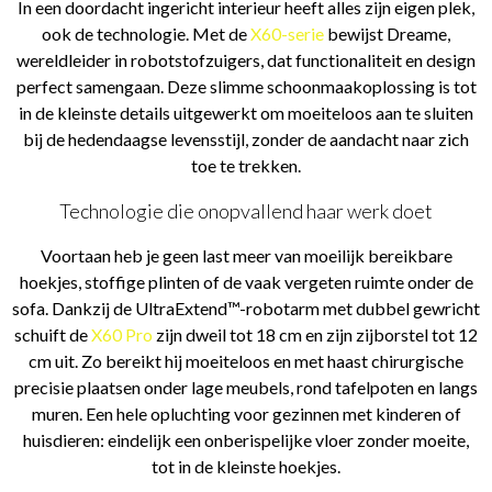
In een doordacht ingericht interieur heeft alles zijn eigen plek,
ook de technologie. Met de
X60-serie
bewijst Dreame,
wereldleider in robotstofzuigers, dat functionaliteit en design
perfect samengaan. Deze slimme schoonmaakoplossing is tot
in de kleinste details uitgewerkt om moeiteloos aan te sluiten
bij de hedendaagse levensstijl, zonder de aandacht naar zich
toe te trekken.
Technologie die onopvallend haar werk doet
Voortaan heb je geen last meer van moeilijk bereikbare
hoekjes, stoffige plinten of de vaak vergeten ruimte onder de
sofa. Dankzij de UltraExtend™-robotarm met dubbel gewricht
schuift de
X60 Pro
zijn dweil tot 18 cm en zijn zijborstel tot 12
cm uit. Zo bereikt hij moeiteloos en met haast chirurgische
precisie plaatsen onder lage meubels, rond tafelpoten en langs
muren. Een hele opluchting voor gezinnen met kinderen of
huisdieren: eindelijk een onberispelijke vloer zonder moeite,
tot in de kleinste hoekjes.