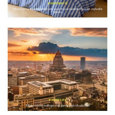
INSPIRATIE
10 zomerse beddengoedsets voor frisse nachten tussen stijlvolle
lakens
ADRESJES
3 Brusselse rooftops met panoramisch uitzicht