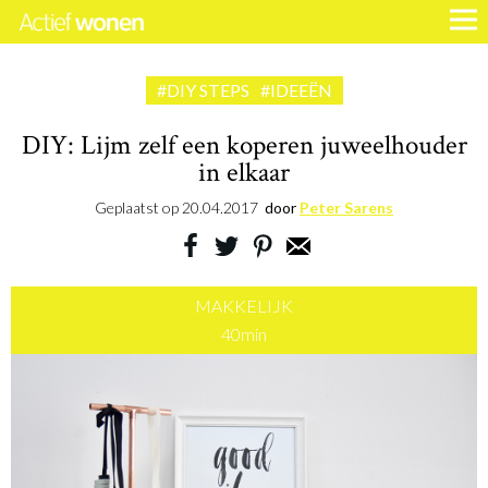
#DIY STEPS
#IDEEËN
DIY: Lijm zelf een koperen juweelhouder
in elkaar
Geplaatst op
20.04.2017
door
Peter Sarens
MAKKELIJK
40min