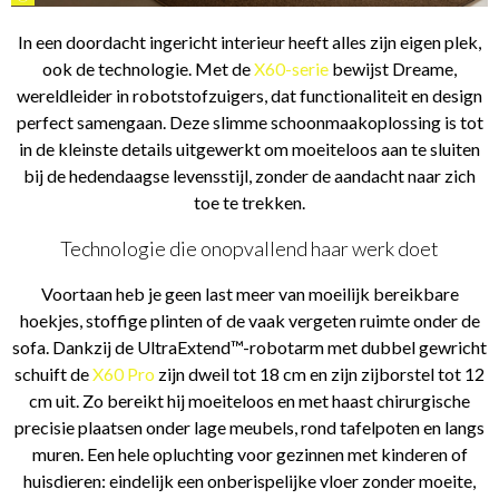
In een doordacht ingericht interieur heeft alles zijn eigen plek,
ook de technologie. Met de
X60-serie
bewijst Dreame,
wereldleider in robotstofzuigers, dat functionaliteit en design
perfect samengaan. Deze slimme schoonmaakoplossing is tot
in de kleinste details uitgewerkt om moeiteloos aan te sluiten
bij de hedendaagse levensstijl, zonder de aandacht naar zich
toe te trekken.
Technologie die onopvallend haar werk doet
Voortaan heb je geen last meer van moeilijk bereikbare
hoekjes, stoffige plinten of de vaak vergeten ruimte onder de
sofa. Dankzij de UltraExtend™-robotarm met dubbel gewricht
schuift de
X60 Pro
zijn dweil tot 18 cm en zijn zijborstel tot 12
cm uit. Zo bereikt hij moeiteloos en met haast chirurgische
precisie plaatsen onder lage meubels, rond tafelpoten en langs
muren. Een hele opluchting voor gezinnen met kinderen of
huisdieren: eindelijk een onberispelijke vloer zonder moeite,