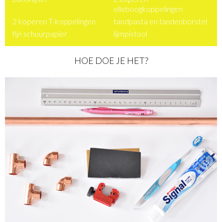
elleboogkoppelingen
2 koperen T-koppelingen
tandpasta en tandenborstel
fijn schuurpapier
lijmpistool
HOE DOE JE HET?