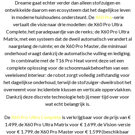
Dreame gaat echter verder dan alleen stofzuigen en
ontwikkelde daarom een ecosysteem dat het dagelijkse leven
in moderne huishoudens ondersteunt. De
X60 Pro
-serie
vertaalt die visie naar drie modellen: de X60 Pro Ultra
Complete, het paradepaardje van de reeks; de X60 Pro Ultra
Matrix, met een systeem dat de dweil automatisch verandert al
naargelang de ruimte; en de X60 Pro Master, die minimaal
onderhoud vraagt dankzij de automatische vulling en lediging.
In combinatie met de T16 Pro Heat vormt deze set een
complete oplossing voor de schoonmaakbehoeften van een
veeleisend interieur: de robot zorgt volledig zelfstandig voor
het dagelijkse onderhoud, terwijl de stofzuiger-dweilrobot het
overneemt voor incidentele klussen en verticale oppervlakken.
Dankzij deze discrete technologie heb jij meer tijd over voor
wat echt belangrijk is.
De
X60 Pro Ultra Complete
is verkrijgbaar voor de prijs van €
1.499, de X60 Pro Ultra Matrix voor € 1.699, de Vision-versie
voor € 1.799, de X60 Pro Master voor € 1.599 (beschikbaar