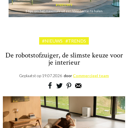
NIEUWS
5 tips om het maximale uit een klein terras te halen
#NIEUWS
#TRENDS
De robotstofzuiger, de slimste keuze voor
je interieur
Geplaatst op
19.07.2026
door
Commercieel team