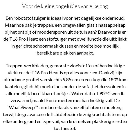
Voor de kleine ongelukjes van elke dag
Een robotstofzuiger is ideaal voor het dagelijkse onderhoud.
Maar hoe pak je trappen, een omgevallen glas sinaasappelsap
bij het ontbijt of moddersporen uit de tuin aan? Daarvoor is er
de T16 Pro Heat: een stofzuiger met dweilfunctie die uitblinkt
in gerichte schoonmaakklussen en moeiteloos moeilijk
bereikbare plekken aanpakt.
Trappen, werkbladen, gemorste vloeistoffen of hardnekkige
vlekken: de T16 Pro Heat is op alles voorzien. Dankzij zijn
ultradunne profiel van slechts 9,85 cm en een kop die 180° kan
kantelen, glijdt hij moeiteloos onder de sofa, het dressoir en in
alle moeilijk bereikbare hoekjes. Water dat tot 90 °C wordt
verwarmd, maakt korte metten met hardnekkig vuil. De
WhaleSweep™-arm bereikt als vanzelf plinten en hoeken,
terwijl de geavanceerde lichtdetectie de zuigkracht afstemt op
elke ondergrond en type vuil, van kruimels en plakkerige resten
tot fijnstof.