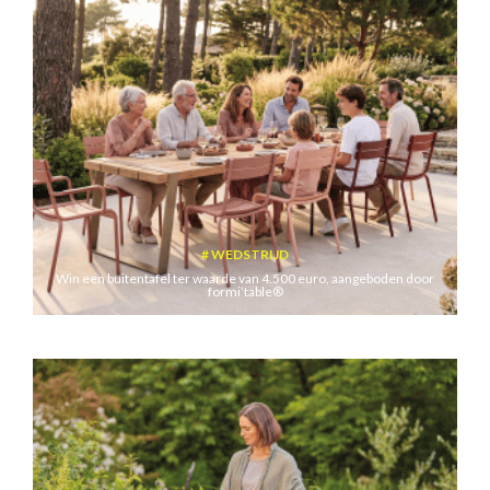
WEDSTRIJD
Win een buitentafel ter waarde van 4.500 euro, aangeboden door
formi’table®