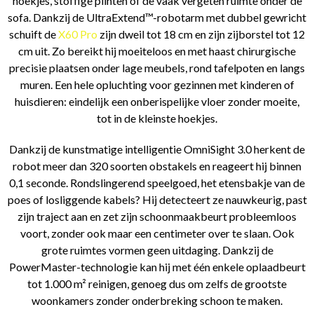
hoekjes, stoffige plinten of de vaak vergeten ruimte onder de
sofa. Dankzij de UltraExtend™-robotarm met dubbel gewricht
schuift de
X60 Pro
zijn dweil tot 18 cm en zijn zijborstel tot 12
cm uit. Zo bereikt hij moeiteloos en met haast chirurgische
precisie plaatsen onder lage meubels, rond tafelpoten en langs
muren. Een hele opluchting voor gezinnen met kinderen of
huisdieren: eindelijk een onberispelijke vloer zonder moeite,
tot in de kleinste hoekjes.
Dankzij de kunstmatige intelligentie OmniSight 3.0 herkent de
robot meer dan 320 soorten obstakels en reageert hij binnen
0,1 seconde. Rondslingerend speelgoed, het etensbakje van de
poes of losliggende kabels? Hij detecteert ze nauwkeurig, past
zijn traject aan en zet zijn schoonmaakbeurt probleemloos
voort, zonder ook maar een centimeter over te slaan. Ook
grote ruimtes vormen geen uitdaging. Dankzij de
PowerMaster-technologie kan hij met één enkele oplaadbeurt
tot 1.000 m² reinigen, genoeg dus om zelfs de grootste
woonkamers zonder onderbreking schoon te maken.