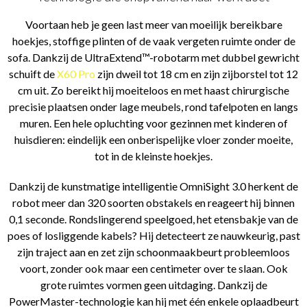
Voortaan heb je geen last meer van moeilijk bereikbare
hoekjes, stoffige plinten of de vaak vergeten ruimte onder de
sofa. Dankzij de UltraExtend™-robotarm met dubbel gewricht
schuift de
X60 Pro
zijn dweil tot 18 cm en zijn zijborstel tot 12
cm uit. Zo bereikt hij moeiteloos en met haast chirurgische
precisie plaatsen onder lage meubels, rond tafelpoten en langs
muren. Een hele opluchting voor gezinnen met kinderen of
huisdieren: eindelijk een onberispelijke vloer zonder moeite,
tot in de kleinste hoekjes.
Dankzij de kunstmatige intelligentie OmniSight 3.0 herkent de
robot meer dan 320 soorten obstakels en reageert hij binnen
0,1 seconde. Rondslingerend speelgoed, het etensbakje van de
poes of losliggende kabels? Hij detecteert ze nauwkeurig, past
zijn traject aan en zet zijn schoonmaakbeurt probleemloos
voort, zonder ook maar een centimeter over te slaan. Ook
grote ruimtes vormen geen uitdaging. Dankzij de
PowerMaster-technologie kan hij met één enkele oplaadbeurt