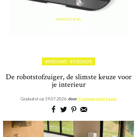
WEDSTRIJD
Win een plancha met twee kookzones ter waarde van 189,99 euro
aangeboden door riviera&bar
#NIEUWS
#TRENDS
De robotstofzuiger, de slimste keuze voor
je interieur
Geplaatst op
19.07.2026
door
Commercieel team