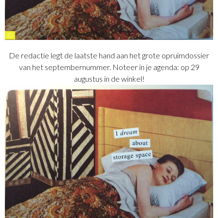
©
De redactie legt de laatste hand aan het grote opruimdossier
van het septembernummer. Noteer in je agenda: op 29
augustus in de winkel!