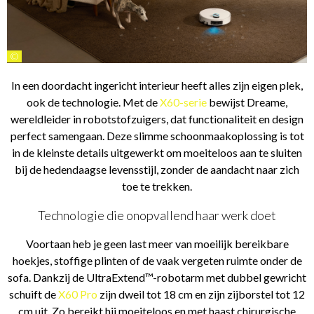
©
In een doordacht ingericht interieur heeft alles zijn eigen plek,
ook de technologie. Met de
X60-serie
bewijst Dreame,
wereldleider in robotstofzuigers, dat functionaliteit en design
perfect samengaan. Deze slimme schoonmaakoplossing is tot
in de kleinste details uitgewerkt om moeiteloos aan te sluiten
bij de hedendaagse levensstijl, zonder de aandacht naar zich
toe te trekken.
Technologie die onopvallend haar werk doet
Voortaan heb je geen last meer van moeilijk bereikbare
hoekjes, stoffige plinten of de vaak vergeten ruimte onder de
sofa. Dankzij de UltraExtend™-robotarm met dubbel gewricht
schuift de
X60 Pro
zijn dweil tot 18 cm en zijn zijborstel tot 12
cm uit. Zo bereikt hij moeiteloos en met haast chirurgische