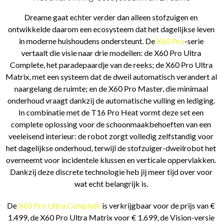
Dreame gaat echter verder dan alleen stofzuigen en
ontwikkelde daarom een ecosysteem dat het dagelijkse leven
in moderne huishoudens ondersteunt. De
X60 Pro
-serie
vertaalt die visie naar drie modellen: de X60 Pro Ultra
Complete, het paradepaardje van de reeks; de X60 Pro Ultra
Matrix, met een systeem dat de dweil automatisch verandert al
naargelang de ruimte; en de X60 Pro Master, die minimaal
onderhoud vraagt dankzij de automatische vulling en lediging.
In combinatie met de T16 Pro Heat vormt deze set een
complete oplossing voor de schoonmaakbehoeften van een
veeleisend interieur: de robot zorgt volledig zelfstandig voor
het dagelijkse onderhoud, terwijl de stofzuiger-dweilrobot het
overneemt voor incidentele klussen en verticale oppervlakken.
Dankzij deze discrete technologie heb jij meer tijd over voor
wat echt belangrijk is.
De
X60 Pro Ultra Complete
is verkrijgbaar voor de prijs van €
1.499, de X60 Pro Ultra Matrix voor € 1.699, de Vision-versie