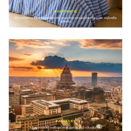
INSPIRATIE
10 zomerse beddengoedsets voor frisse nachten tussen stijlvolle
lakens
ADRESJES
3 Brusselse rooftops met panoramisch uitzicht