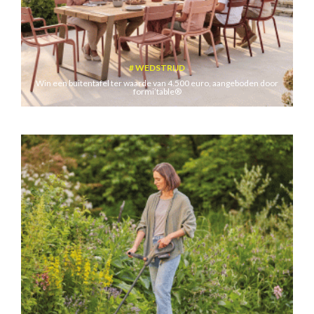
WEDSTRIJD
Win een buitentafel ter waarde van 4.500 euro, aangeboden door
formi’table®