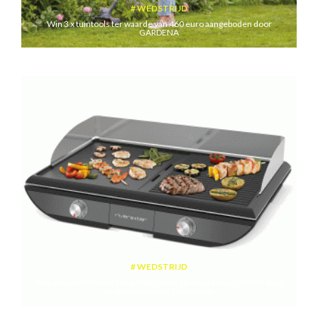
WEDSTRIJD
Win 3 x tuintools ter waarde van 460 euro aangeboden door
GARDENA
WEDSTRIJD
Win een plancha met twee kookzones ter waarde van 189,99 euro
aangeboden door riviera&bar