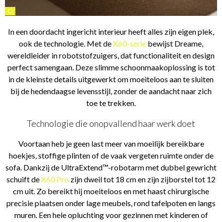
©
In een doordacht ingericht interieur heeft alles zijn eigen plek,
ook de technologie. Met de
X60-serie
bewijst Dreame,
wereldleider in robotstofzuigers, dat functionaliteit en design
perfect samengaan. Deze slimme schoonmaakoplossing is tot
in de kleinste details uitgewerkt om moeiteloos aan te sluiten
bij de hedendaagse levensstijl, zonder de aandacht naar zich
toe te trekken.
Technologie die onopvallend haar werk doet
Voortaan heb je geen last meer van moeilijk bereikbare
hoekjes, stoffige plinten of de vaak vergeten ruimte onder de
sofa. Dankzij de UltraExtend™-robotarm met dubbel gewricht
schuift de
X60 Pro
zijn dweil tot 18 cm en zijn zijborstel tot 12
cm uit. Zo bereikt hij moeiteloos en met haast chirurgische
precisie plaatsen onder lage meubels, rond tafelpoten en langs
muren. Een hele opluchting voor gezinnen met kinderen of