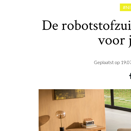
#N
De robotstofzui
voor 
Geplaatst op
19.0