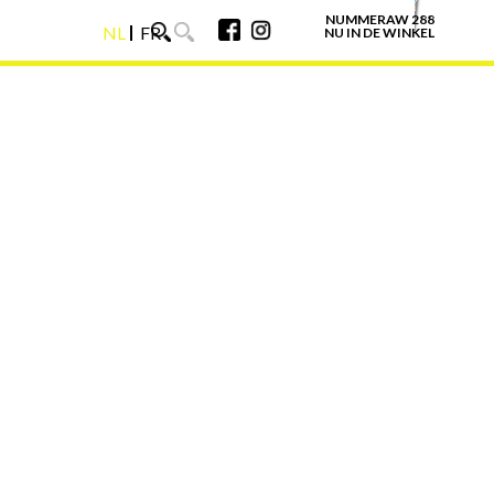
NUMMERAW 288
NL
FR
NU IN DE WINKEL
NL
FR