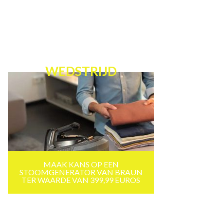
WEDSTRIJD
MAAK KANS OP EEN
STOOMGENERATOR VAN BRAUN
TER WAARDE VAN 399,99 EUROS