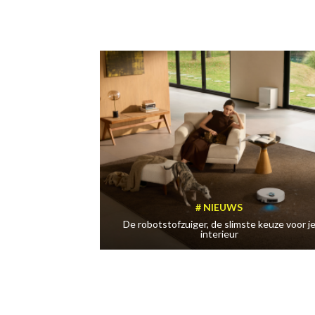
NIEUWS
De robotstofzuiger, de slimste keuze voor j
interieur