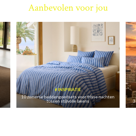
Aanbevolen voor jou
INSPIRATIE
e
10 zomerse beddengoedsets voor frisse nachten
tussen stijlvolle lakens
3