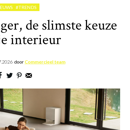
IEUWS
#TRENDS
ger, de slimste keuze
je interieur
7.2026
door
Commercieel team