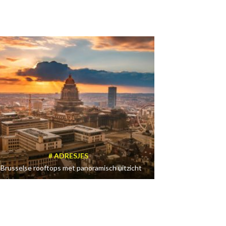
ADRESJES
 Brusselse rooftops met panoramisch uitzicht