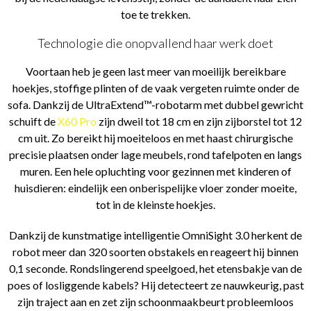
toe te trekken.
Technologie die onopvallend haar werk doet
Voortaan heb je geen last meer van moeilijk bereikbare
hoekjes, stoffige plinten of de vaak vergeten ruimte onder de
sofa. Dankzij de UltraExtend™-robotarm met dubbel gewricht
schuift de
X60 Pro
zijn dweil tot 18 cm en zijn zijborstel tot 12
cm uit. Zo bereikt hij moeiteloos en met haast chirurgische
precisie plaatsen onder lage meubels, rond tafelpoten en langs
muren. Een hele opluchting voor gezinnen met kinderen of
huisdieren: eindelijk een onberispelijke vloer zonder moeite,
tot in de kleinste hoekjes.
Dankzij de kunstmatige intelligentie OmniSight 3.0 herkent de
robot meer dan 320 soorten obstakels en reageert hij binnen
0,1 seconde. Rondslingerend speelgoed, het etensbakje van de
poes of losliggende kabels? Hij detecteert ze nauwkeurig, past
zijn traject aan en zet zijn schoonmaakbeurt probleemloos