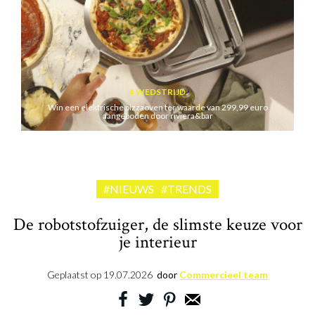
WEDSTRIJD
Win een elektrische pizzaoven ter waarde van 299,99 euro
aangeboden door riviera&bar
#NIEUWS
#TRENDS
De robotstofzuiger, de slimste keuze voor
je interieur
Geplaatst op
19.07.2026
door
Commercieel team