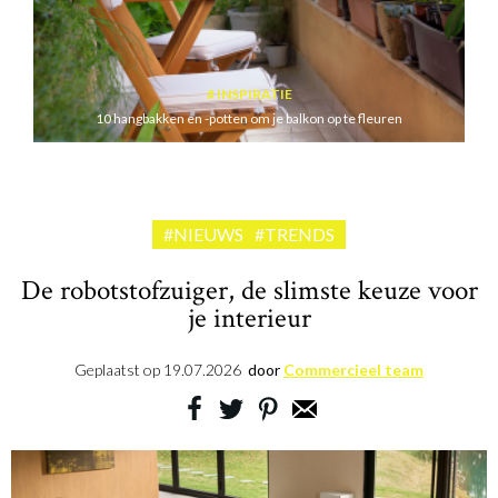
INSPIRATIE
10 hangbakken en -potten om je balkon op te fleuren
#NIEUWS
#TRENDS
De robotstofzuiger, de slimste keuze voor
je interieur
Geplaatst op
19.07.2026
door
Commercieel team