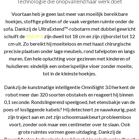
Technologie die onopvallend haar werk doet
Voortaan heb je geen last meer van moeilijk bereikbare
hoekjes, stoffige plinten of de vaak vergeten ruimte onder de
sofa. Dankzij de UltraExtend™-robotarm met dubbel gewricht
schuift de
X60 Pro
zijn dweil tot 18 cm en zijn zijborstel tot 12
cm uit. Zo bereikt hij moeiteloos en met haast chirurgische
precisie plaatsen onder lage meubels, rond tafelpoten en langs
muren. Een hele opluchting voor gezinnen met kinderen of
huisdieren: eindelijk een onberispelijke vloer zonder moeite,
tot in de kleinste hoekjes.
Dankzij de kunstmatige intelligentie OmniSight 3.0 herkent de
robot meer dan 320 soorten obstakels en reageert hij binnen
0,1 seconde. Rondslingerend speelgoed, het etensbakje van de
poes of losliggende kabels? Hij detecteert ze nauwkeurig, past
zijn traject aan en zet zijn schoonmaakbeurt probleemloos
voort, zonder ook maar een centimeter over te slaan. Ook
grote ruimtes vormen geen uitdaging. Dankzij de