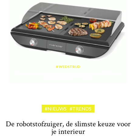
WEDSTRIJD
Win een plancha met twee kookzones ter waarde van 189,99 euro
aangeboden door riviera&bar
#NIEUWS
#TRENDS
De robotstofzuiger, de slimste keuze voor
je interieur