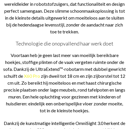
wereldleider in robotstofzuigers, dat functionaliteit en design
perfect samengaan. Deze slimme schoonmaakoplossing is tot
in de kleinste details uitgewerkt om moeiteloos aan te sluiten
bij de hedendaagse levensstijl, zonder de aandacht naar zich
toe te trekken.
Technologie die onopvallend haar werk doet
Voortaan heb je geen last meer van moeilijk bereikbare
hoekjes, stoffige plinten of de vaak vergeten ruimte onder de
sofa. Dankzij de UltraExtend™-robotarm met dubbel gewricht
schuift de
X60 Pro
zijn dweil tot 18 cm en zijn zijborstel tot 12
cm uit. Zo bereikt hij moeiteloos en met haast chirurgische
precisie plaatsen onder lage meubels, rond tafelpoten en langs
muren. Een hele opluchting voor gezinnen met kinderen of
huisdieren: eindelijk een onberispelijke vloer zonder moeite,
tot in de kleinste hoekjes.
Dankzij de kunstmatige intelligentie OmniSight 3.0 herkent de