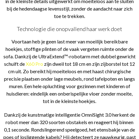
in de kleinste details uitgewerkt om moeiteloos aan te sluiten
bij de hedendaagse levensstijl, zonder de aandacht naar zich
toe te trekken.
Technologie die onopvallend haar werk doet
Voortaan heb je geen last meer van moeilijk bereikbare
hoekjes, stoffige plinten of de vaak vergeten ruimte onder de
sofa. Dankzij de UltraExtend™-robotarm met dubbel gewricht
schuift de
X60 Pro
zijn dweil tot 18 cm en zijn zijborstel tot 12
cm uit. Zo bereikt hij moeiteloos en met haast chirurgische
precisie plaatsen onder lage meubels, rond tafelpoten en langs
muren. Een hele opluchting voor gezinnen met kinderen of
huisdieren: eindelijk een onberispelijke vloer zonder moeite,
tot in de kleinste hoekjes.
Dankzij de kunstmatige intelligentie OmniSight 3.0 herkent de
robot meer dan 320 soorten obstakels en reageert hij binnen
0,1 seconde. Rondslingerend speelgoed, het etensbakje van de
poes of losliggende kabels? Hij detecteert ze nauwkeurig, past