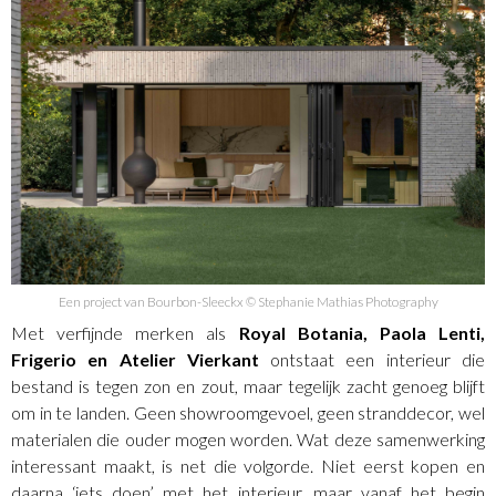
Een project van Bourbon-Sleeckx © Stephanie Mathias Photography
Met verfijnde merken als
Royal Botania
,
Paola Lenti
,
Frigerio
en
Atelier Vierkant
ontstaat een interieur die
bestand is tegen zon en zout, maar tegelijk zacht genoeg blijft
om in te landen. Geen showroomgevoel, geen stranddecor, wel
materialen die ouder mogen worden. Wat deze samenwerking
interessant maakt, is net die volgorde. Niet eerst kopen en
daarna ‘iets doen’ met het interieur, maar vanaf het begin