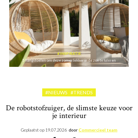
INSPIRATIE
5 hangstoelen om deze zomer lekker in de zon te luieren
#NIEUWS
#TRENDS
De robotstofzuiger, de slimste keuze voor
je interieur
Geplaatst op
19.07.2026
door
Commercieel team