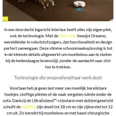
©
In een doordacht ingericht interieur heeft alles zijn eigen plek,
ook de technologie. Met de
X60-serie
bewijst Dreame,
wereldleider in robotstofzuigers, dat functionaliteit en design
perfect samengaan. Deze slimme schoonmaakoplossing is tot
in de kleinste details uitgewerkt om moeiteloos aan te sluiten
bij de hedendaagse levensstijl, zonder de aandacht naar zich
toe te trekken.
Technologie die onopvallend haar werk doet
Voortaan heb je geen last meer van moeilijk bereikbare
hoekjes, stoffige plinten of de vaak vergeten ruimte onder de
sofa. Dankzij de UltraExtend™-robotarm met dubbel gewricht
schuift de
X60 Pro
zijn dweil tot 18 cm en zijn zijborstel tot 12
cm uit. Zo bereikt hij moeiteloos en met haast chirurgische