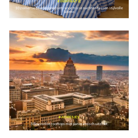
INSPIRATIE
10 zomerse beddengoedsets voor frisse nachten tussen stijlvolle
lakens
ADRESJES
3 Brusselse rooftops met panoramisch uitzicht