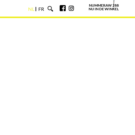
NUMMERAW 288
NL
FR
NU IN DE WINKEL
NL
FR