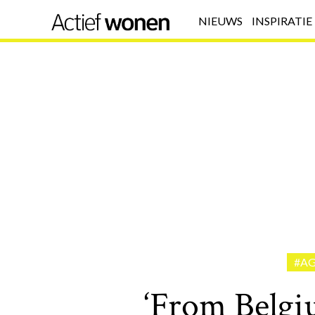
NIEUWS
INSPIRATIE
#A
‘From Belgi