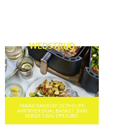
WEDSTRIJD
MAAK KANS OP DE PHILIPS
AIRFRYER DUAL BASKET 3000
SERIES T.W.V. 199 EURO