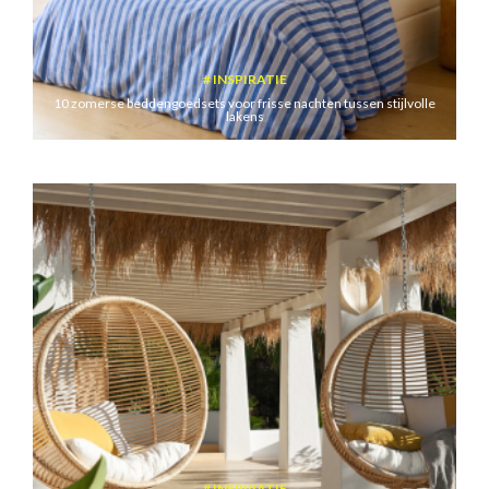
INSPIRATIE
10 zomerse beddengoedsets voor frisse nachten tussen stijlvolle
lakens
INSPIRATIE