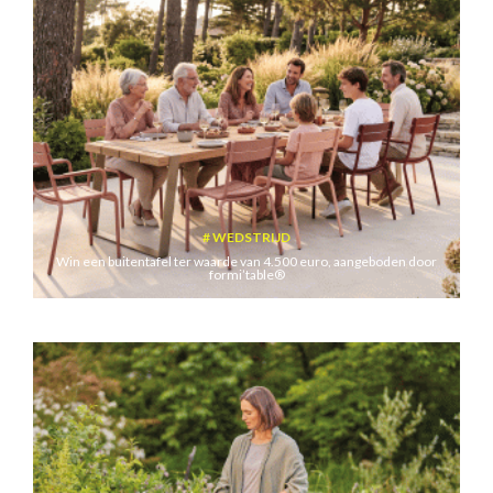
WEDSTRIJD
Win een buitentafel ter waarde van 4.500 euro, aangeboden door
formi’table®