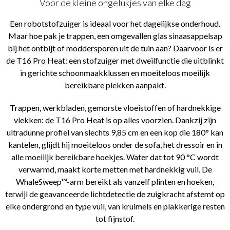
Voor de kleine ongelukjes van elke dag
Een robotstofzuiger is ideaal voor het dagelijkse onderhoud.
Maar hoe pak je trappen, een omgevallen glas sinaasappelsap
bij het ontbijt of moddersporen uit de tuin aan? Daarvoor is er
de T16 Pro Heat: een stofzuiger met dweilfunctie die uitblinkt
in gerichte schoonmaakklussen en moeiteloos moeilijk
bereikbare plekken aanpakt.
Trappen, werkbladen, gemorste vloeistoffen of hardnekkige
vlekken: de T16 Pro Heat is op alles voorzien. Dankzij zijn
ultradunne profiel van slechts 9,85 cm en een kop die 180° kan
kantelen, glijdt hij moeiteloos onder de sofa, het dressoir en in
alle moeilijk bereikbare hoekjes. Water dat tot 90 °C wordt
verwarmd, maakt korte metten met hardnekkig vuil. De
WhaleSweep™-arm bereikt als vanzelf plinten en hoeken,
terwijl de geavanceerde lichtdetectie de zuigkracht afstemt op
elke ondergrond en type vuil, van kruimels en plakkerige resten
tot fijnstof.