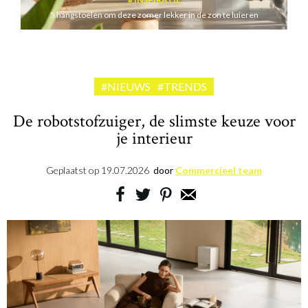
5 hangstoelen om deze zomer lekker in de zon te luieren
#NIEUWS
#TRENDS
De robotstofzuiger, de slimste keuze voor
je interieur
Geplaatst op
19.07.2026
door
Commercieel team