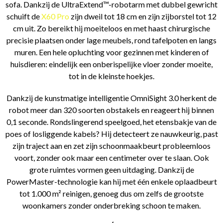
sofa. Dankzij de UltraExtend™-robotarm met dubbel gewricht
schuift de
X60 Pro
zijn dweil tot 18 cm en zijn zijborstel tot 12
cm uit. Zo bereikt hij moeiteloos en met haast chirurgische
precisie plaatsen onder lage meubels, rond tafelpoten en langs
muren. Een hele opluchting voor gezinnen met kinderen of
huisdieren: eindelijk een onberispelijke vloer zonder moeite,
tot in de kleinste hoekjes.
Dankzij de kunstmatige intelligentie OmniSight 3.0 herkent de
robot meer dan 320 soorten obstakels en reageert hij binnen
0,1 seconde. Rondslingerend speelgoed, het etensbakje van de
poes of losliggende kabels? Hij detecteert ze nauwkeurig, past
zijn traject aan en zet zijn schoonmaakbeurt probleemloos
voort, zonder ook maar een centimeter over te slaan. Ook
grote ruimtes vormen geen uitdaging. Dankzij de
PowerMaster-technologie kan hij met één enkele oplaadbeurt
tot 1.000 m² reinigen, genoeg dus om zelfs de grootste
woonkamers zonder onderbreking schoon te maken.