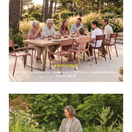
WEDSTRIJD
Win een buitentafel ter waarde van 4.500 euro, aangeboden door
formi’table®