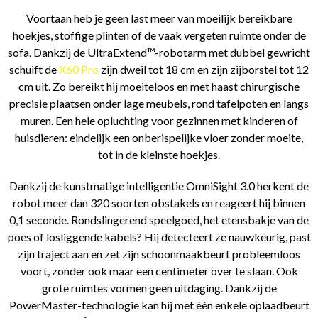
Voortaan heb je geen last meer van moeilijk bereikbare
hoekjes, stoffige plinten of de vaak vergeten ruimte onder de
sofa. Dankzij de UltraExtend™-robotarm met dubbel gewricht
schuift de
X60 Pro
zijn dweil tot 18 cm en zijn zijborstel tot 12
cm uit. Zo bereikt hij moeiteloos en met haast chirurgische
precisie plaatsen onder lage meubels, rond tafelpoten en langs
muren. Een hele opluchting voor gezinnen met kinderen of
huisdieren: eindelijk een onberispelijke vloer zonder moeite,
tot in de kleinste hoekjes.
Dankzij de kunstmatige intelligentie OmniSight 3.0 herkent de
robot meer dan 320 soorten obstakels en reageert hij binnen
0,1 seconde. Rondslingerend speelgoed, het etensbakje van de
poes of losliggende kabels? Hij detecteert ze nauwkeurig, past
zijn traject aan en zet zijn schoonmaakbeurt probleemloos
voort, zonder ook maar een centimeter over te slaan. Ook
grote ruimtes vormen geen uitdaging. Dankzij de
PowerMaster-technologie kan hij met één enkele oplaadbeurt