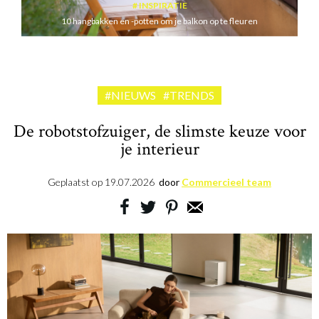
INSPIRATIE
10 hangbakken en -potten om je balkon op te fleuren
#NIEUWS
#TRENDS
De robotstofzuiger, de slimste keuze voor
je interieur
Geplaatst op
19.07.2026
door
Commercieel team