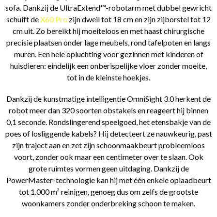
sofa. Dankzij de UltraExtend™-robotarm met dubbel gewricht
schuift de
X60 Pro
zijn dweil tot 18 cm en zijn zijborstel tot 12
cm uit. Zo bereikt hij moeiteloos en met haast chirurgische
precisie plaatsen onder lage meubels, rond tafelpoten en langs
muren. Een hele opluchting voor gezinnen met kinderen of
huisdieren: eindelijk een onberispelijke vloer zonder moeite,
tot in de kleinste hoekjes.
Dankzij de kunstmatige intelligentie OmniSight 3.0 herkent de
robot meer dan 320 soorten obstakels en reageert hij binnen
0,1 seconde. Rondslingerend speelgoed, het etensbakje van de
poes of losliggende kabels? Hij detecteert ze nauwkeurig, past
zijn traject aan en zet zijn schoonmaakbeurt probleemloos
voort, zonder ook maar een centimeter over te slaan. Ook
grote ruimtes vormen geen uitdaging. Dankzij de
PowerMaster-technologie kan hij met één enkele oplaadbeurt
tot 1.000 m² reinigen, genoeg dus om zelfs de grootste
woonkamers zonder onderbreking schoon te maken.