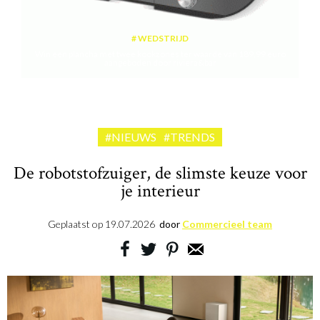
WEDSTRIJD
Win een plancha met twee kookzones ter waarde van 189,99 euro
aangeboden door riviera&bar
#NIEUWS
#TRENDS
De robotstofzuiger, de slimste keuze voor
je interieur
Geplaatst op
19.07.2026
door
Commercieel team