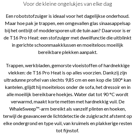
Voor de kleine ongelukjes van elke dag
Een robotstofzuiger is ideaal voor het dagelijkse onderhoud.
Maar hoe pak je trappen, een omgevallen glas sinaasappelsap
bij het ontbijt of moddersporen uit de tuin aan? Daarvoor is er
de T16 Pro Heat: een stofzuiger met dweilfunctie die uitblinkt
in gerichte schoonmaakklussen en moeiteloos moeilijk
bereikbare plekken aanpakt.
Trappen, werkbladen, gemorste vloeistoffen of hardnekkige
vlekken: de T16 Pro Heat is op alles voorzien. Dankzij zijn
ultradunne profiel van slechts 9,85 cm en een kop die 180° kan
kantelen, glijdt hij moeiteloos onder de sofa, het dressoir en in
alle moeilijk bereikbare hoekjes. Water dat tot 90 °C wordt
verwarmd, maakt korte metten met hardnekkig vuil. De
WhaleSweep™-arm bereikt als vanzelf plinten en hoeken,
terwijl de geavanceerde lichtdetectie de zuigkracht afstemt op
elke ondergrond en type vuil, van kruimels en plakkerige resten
tot fijnstof.