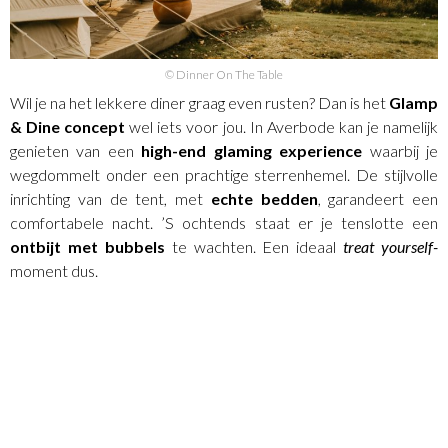
© Dinner On The Table
Wil je na het lekkere diner graag even rusten? Dan is het
Glamp
& Dine concept
wel iets voor jou. In Averbode kan je namelijk
genieten van een
high-end glaming experience
waarbij je
wegdommelt onder een prachtige sterrenhemel. De stijlvolle
inrichting van de tent, met
echte bedden
, garandeert een
comfortabele nacht. ’S ochtends staat er je tenslotte een
ontbijt met bubbels
te wachten. Een ideaal
treat yourself-
moment dus.