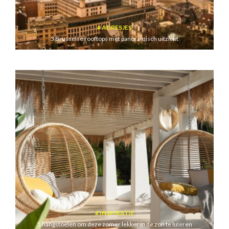
ADRESJES
3 Brusselse rooftops met panoramisch uitzicht
INSPIRATIE
5 hangstoelen om deze zomer lekker in de zon te luieren