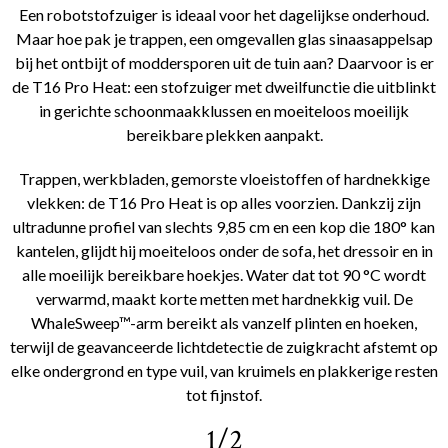
Een robotstofzuiger is ideaal voor het dagelijkse onderhoud.
Maar hoe pak je trappen, een omgevallen glas sinaasappelsap
bij het ontbijt of moddersporen uit de tuin aan? Daarvoor is er
de T16 Pro Heat: een stofzuiger met dweilfunctie die uitblinkt
in gerichte schoonmaakklussen en moeiteloos moeilijk
bereikbare plekken aanpakt.
Trappen, werkbladen, gemorste vloeistoffen of hardnekkige
vlekken: de T16 Pro Heat is op alles voorzien. Dankzij zijn
ultradunne profiel van slechts 9,85 cm en een kop die 180° kan
kantelen, glijdt hij moeiteloos onder de sofa, het dressoir en in
alle moeilijk bereikbare hoekjes. Water dat tot 90 °C wordt
verwarmd, maakt korte metten met hardnekkig vuil. De
WhaleSweep™-arm bereikt als vanzelf plinten en hoeken,
terwijl de geavanceerde lichtdetectie de zuigkracht afstemt op
elke ondergrond en type vuil, van kruimels en plakkerige resten
tot fijnstof.
1/2