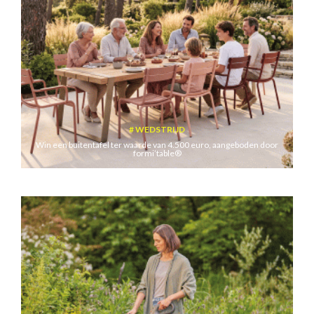
WEDSTRIJD
Win een buitentafel ter waarde van 4.500 euro, aangeboden door
formi’table®