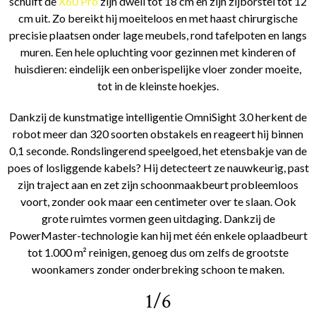
schuift de
X60 Pro
zijn dweil tot 18 cm en zijn zijborstel tot 12
cm uit. Zo bereikt hij moeiteloos en met haast chirurgische
precisie plaatsen onder lage meubels, rond tafelpoten en langs
muren. Een hele opluchting voor gezinnen met kinderen of
huisdieren: eindelijk een onberispelijke vloer zonder moeite,
tot in de kleinste hoekjes.
Dankzij de kunstmatige intelligentie OmniSight 3.0 herkent de
robot meer dan 320 soorten obstakels en reageert hij binnen
0,1 seconde. Rondslingerend speelgoed, het etensbakje van de
poes of losliggende kabels? Hij detecteert ze nauwkeurig, past
zijn traject aan en zet zijn schoonmaakbeurt probleemloos
voort, zonder ook maar een centimeter over te slaan. Ook
grote ruimtes vormen geen uitdaging. Dankzij de
PowerMaster-technologie kan hij met één enkele oplaadbeurt
tot 1.000 m² reinigen, genoeg dus om zelfs de grootste
woonkamers zonder onderbreking schoon te maken.
1/6