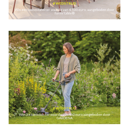
WEDSTRIJD
Win een buitentafel ter waarde van 4.500 euro, aangeboden door
formi’table®
WEDSTRIJD
Win 3 x tuintools ter waarde van 460 euro aangeboden door
GARDENA