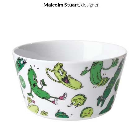
–
Malcolm Stuart
, designer.