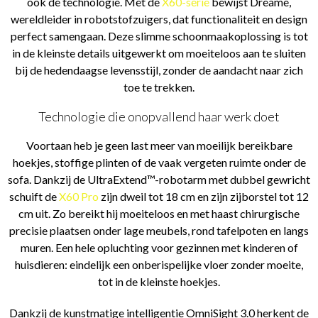
ook de technologie. Met de
X60-serie
bewijst Dreame,
wereldleider in robotstofzuigers, dat functionaliteit en design
perfect samengaan. Deze slimme schoonmaakoplossing is tot
in de kleinste details uitgewerkt om moeiteloos aan te sluiten
bij de hedendaagse levensstijl, zonder de aandacht naar zich
toe te trekken.
Technologie die onopvallend haar werk doet
Voortaan heb je geen last meer van moeilijk bereikbare
hoekjes, stoffige plinten of de vaak vergeten ruimte onder de
sofa. Dankzij de UltraExtend™-robotarm met dubbel gewricht
schuift de
X60 Pro
zijn dweil tot 18 cm en zijn zijborstel tot 12
cm uit. Zo bereikt hij moeiteloos en met haast chirurgische
precisie plaatsen onder lage meubels, rond tafelpoten en langs
muren. Een hele opluchting voor gezinnen met kinderen of
huisdieren: eindelijk een onberispelijke vloer zonder moeite,
tot in de kleinste hoekjes.
Dankzij de kunstmatige intelligentie OmniSight 3.0 herkent de