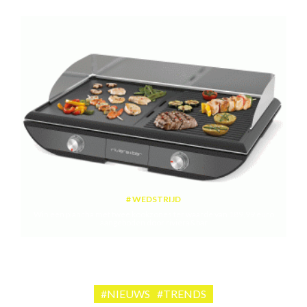
WEDSTRIJD
Win een plancha met twee kookzones ter waarde van 189,99 euro
aangeboden door riviera&bar
#NIEUWS
#TRENDS