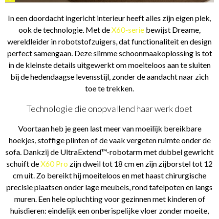
In een doordacht ingericht interieur heeft alles zijn eigen plek,
ook de technologie. Met de
X60-serie
bewijst Dreame,
wereldleider in robotstofzuigers, dat functionaliteit en design
perfect samengaan. Deze slimme schoonmaakoplossing is tot
in de kleinste details uitgewerkt om moeiteloos aan te sluiten
bij de hedendaagse levensstijl, zonder de aandacht naar zich
toe te trekken.
Technologie die onopvallend haar werk doet
Voortaan heb je geen last meer van moeilijk bereikbare
hoekjes, stoffige plinten of de vaak vergeten ruimte onder de
sofa. Dankzij de UltraExtend™-robotarm met dubbel gewricht
schuift de
X60 Pro
zijn dweil tot 18 cm en zijn zijborstel tot 12
cm uit. Zo bereikt hij moeiteloos en met haast chirurgische
precisie plaatsen onder lage meubels, rond tafelpoten en langs
muren. Een hele opluchting voor gezinnen met kinderen of
huisdieren: eindelijk een onberispelijke vloer zonder moeite,