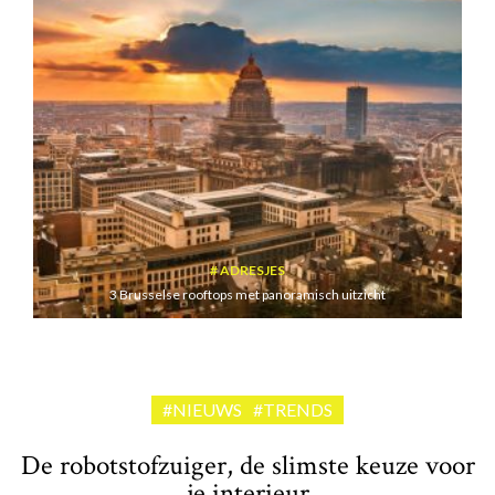
ADRESJES
3 Brusselse rooftops met panoramisch uitzicht
#NIEUWS
#TRENDS
De robotstofzuiger, de slimste keuze voor
je interieur