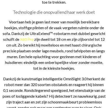
toe te trekken.
Technologie die onopvallend haar werk doet
Voortaan heb je geen last meer van moeilijk bereikbare
hoekjes, stoffige plinten of de vaak vergeten ruimte onder de
sofa. Dankzij de UltraExtend™-robotarm met dubbel gewricht
schuift de
X60 Pro
zijn dweil tot 18 cm en zijn zijborstel tot 12
cm uit. Zo bereikt hij moeiteloos en met haast chirurgische
precisie plaatsen onder lage meubels, rond tafelpoten en langs
muren. Een hele opluchting voor gezinnen met kinderen of
huisdieren: eindelijk een onberispelijke vloer zonder moeite,
tot in de kleinste hoekjes.
Dankzij de kunstmatige intelligentie OmniSight 3.0 herkent de
robot meer dan 320 soorten obstakels en reageert hij binnen
0,1 seconde. Rondslingerend speelgoed, het etensbakje van de
poes of losliggende kabels? Hij detecteert ze nauwkeurig, past
zijn traject aan en zet zijn schoonmaakbeurt probleemloos
voort, zonder ook maar een centimeter over te slaan. Ook