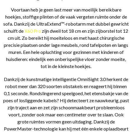
Voortaan heb je geen last meer van moeilijk bereikbare
hoekjes, stoffige plinten of de vaak vergeten ruimte onder de
sofa. Dankzij de UltraExtend™-robotarm met dubbel gewricht
schuift de
X60 Pro
zijn dweil tot 18 cm en zijn zijborstel tot 12
cm uit. Zo bereikt hij moeiteloos en met haast chirurgische
precisie plaatsen onder lage meubels, rond tafelpoten en langs
muren. Een hele opluchting voor gezinnen met kinderen of
huisdieren: eindelijk een onberispelijke vloer zonder moeite,
tot in de kleinste hoekjes.
Dankzij de kunstmatige intelligentie OmniSight 3.0 herkent de
robot meer dan 320 soorten obstakels en reageert hij binnen
0,1 seconde. Rondslingerend speelgoed, het etensbakje van de
poes of losliggende kabels? Hij detecteert ze nauwkeurig, past
zijn traject aan en zet zijn schoonmaakbeurt probleemloos
voort, zonder ook maar een centimeter over te slaan. Ook
grote ruimtes vormen geen uitdaging. Dankzij de
PowerMaster-technologie kan hij met één enkele oplaadbeurt