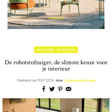
NIEUWS
5 tips om het maximale uit een klein terras te halen
#NIEUWS
#TRENDS
De robotstofzuiger, de slimste keuze voor
je interieur
Geplaatst op
19.07.2026
door
Commercieel team