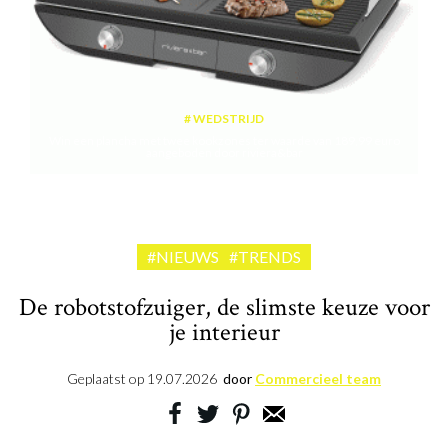
WEDSTRIJD
Win een plancha met twee kookzones ter waarde van 189,99 euro
aangeboden door riviera&bar
#NIEUWS
#TRENDS
De robotstofzuiger, de slimste keuze voor
je interieur
Geplaatst op
19.07.2026
door
Commercieel team