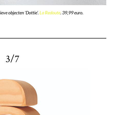
eve objecten 'Dottie'.
La Redoute
. 39,99 euro.
3/7