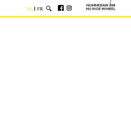
NUMMERAW 288
NL
FR
NU IN DE WINKEL
NL
FR