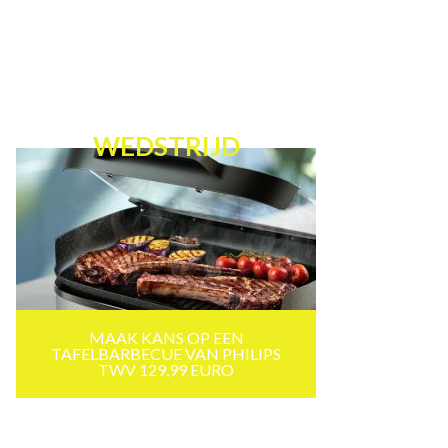
WEDSTRIJD
MAAK KANS OP EEN
TAFELBARBECUE VAN PHILIPS
TWV 129,99 EURO