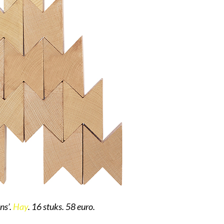
ns’.
Hay
. 16 stuks. 58 euro.