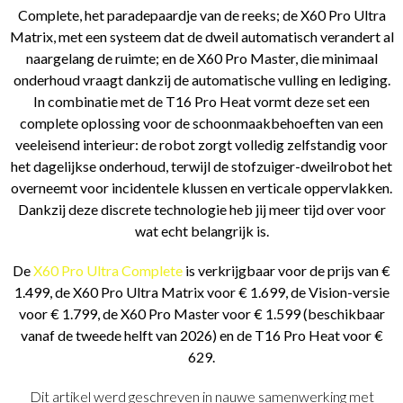
Complete, het paradepaardje van de reeks; de X60 Pro Ultra
Matrix, met een systeem dat de dweil automatisch verandert al
naargelang de ruimte; en de X60 Pro Master, die minimaal
onderhoud vraagt dankzij de automatische vulling en lediging.
In combinatie met de T16 Pro Heat vormt deze set een
complete oplossing voor de schoonmaakbehoeften van een
veeleisend interieur: de robot zorgt volledig zelfstandig voor
het dagelijkse onderhoud, terwijl de stofzuiger-dweilrobot het
overneemt voor incidentele klussen en verticale oppervlakken.
Dankzij deze discrete technologie heb jij meer tijd over voor
wat echt belangrijk is.
De
X60 Pro Ultra Complete
is verkrijgbaar voor de prijs van €
1.499, de X60 Pro Ultra Matrix voor € 1.699, de Vision-versie
voor € 1.799, de X60 Pro Master voor € 1.599 (beschikbaar
vanaf de tweede helft van 2026) en de T16 Pro Heat voor €
629.
Dit artikel werd geschreven in nauwe samenwerking met