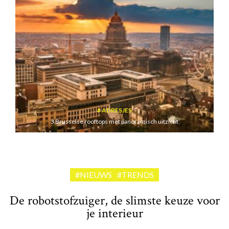
ADRESJES
3 Brusselse rooftops met panoramisch uitzicht
#NIEUWS
#TRENDS
De robotstofzuiger, de slimste keuze voor
je interieur