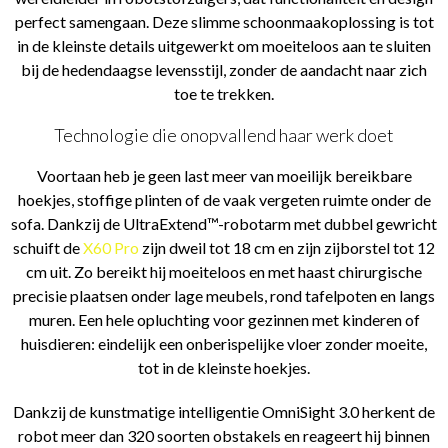
perfect samengaan. Deze slimme schoonmaakoplossing is tot
in de kleinste details uitgewerkt om moeiteloos aan te sluiten
bij de hedendaagse levensstijl, zonder de aandacht naar zich
toe te trekken.
Technologie die onopvallend haar werk doet
Voortaan heb je geen last meer van moeilijk bereikbare
hoekjes, stoffige plinten of de vaak vergeten ruimte onder de
sofa. Dankzij de UltraExtend™-robotarm met dubbel gewricht
schuift de
X60 Pro
zijn dweil tot 18 cm en zijn zijborstel tot 12
cm uit. Zo bereikt hij moeiteloos en met haast chirurgische
precisie plaatsen onder lage meubels, rond tafelpoten en langs
muren. Een hele opluchting voor gezinnen met kinderen of
huisdieren: eindelijk een onberispelijke vloer zonder moeite,
tot in de kleinste hoekjes.
Dankzij de kunstmatige intelligentie OmniSight 3.0 herkent de
robot meer dan 320 soorten obstakels en reageert hij binnen