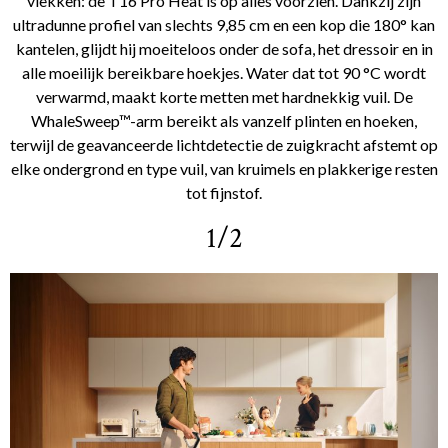
vlekken: de T16 Pro Heat is op alles voorzien. Dankzij zijn
ultradunne profiel van slechts 9,85 cm en een kop die 180° kan
kantelen, glijdt hij moeiteloos onder de sofa, het dressoir en in
alle moeilijk bereikbare hoekjes. Water dat tot 90 °C wordt
verwarmd, maakt korte metten met hardnekkig vuil. De
WhaleSweep™-arm bereikt als vanzelf plinten en hoeken,
terwijl de geavanceerde lichtdetectie de zuigkracht afstemt op
elke ondergrond en type vuil, van kruimels en plakkerige resten
tot fijnstof.
1/2