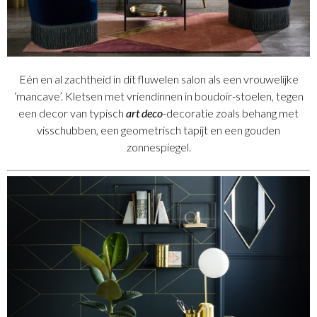
Eén en al zachtheid in dit fluwelen salon als een vrouwelijke
‘mancave’. Kletsen met vriendinnen in boudoir-stoelen, tegen
een decor van typisch
art deco
-decoratie zoals behang met
visschubben, een geometrisch tapijt en een gouden
zonnespiegel.