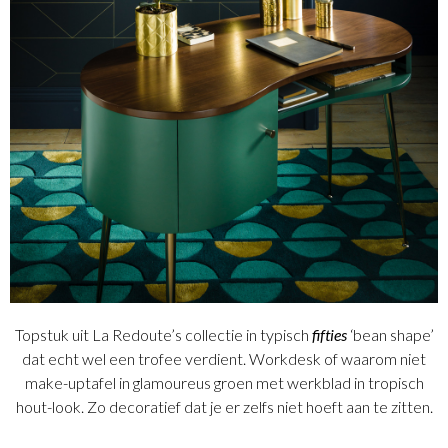
Topstuk uit La Redoute’s collectie in typisch
fifties
‘bean shape’
dat echt wel een trofee verdient. Workdesk of waarom niet
make-uptafel in glamoureus groen met werkblad in tropisch
hout-look. Zo decoratief dat je er zelfs niet hoeft aan te zitten.