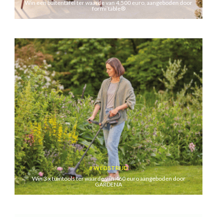
Win een buitentafel ter waarde van 4.500 euro, aangeboden door
formi’table®
WEDSTRIJD
Win 3 x tuintools ter waarde van 460 euro aangeboden door
GARDENA