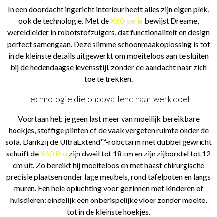
In een doordacht ingericht interieur heeft alles zijn eigen plek,
ook de technologie. Met de
X60-serie
bewijst Dreame,
wereldleider in robotstofzuigers, dat functionaliteit en design
perfect samengaan. Deze slimme schoonmaakoplossing is tot
in de kleinste details uitgewerkt om moeiteloos aan te sluiten
bij de hedendaagse levensstijl, zonder de aandacht naar zich
toe te trekken.
Technologie die onopvallend haar werk doet
Voortaan heb je geen last meer van moeilijk bereikbare
hoekjes, stoffige plinten of de vaak vergeten ruimte onder de
sofa. Dankzij de UltraExtend™-robotarm met dubbel gewricht
schuift de
X60 Pro
zijn dweil tot 18 cm en zijn zijborstel tot 12
cm uit. Zo bereikt hij moeiteloos en met haast chirurgische
precisie plaatsen onder lage meubels, rond tafelpoten en langs
muren. Een hele opluchting voor gezinnen met kinderen of
huisdieren: eindelijk een onberispelijke vloer zonder moeite,
tot in de kleinste hoekjes.