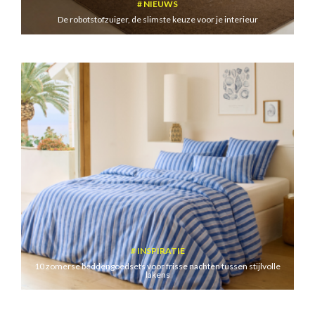
NIEUWS
De robotstofzuiger, de slimste keuze voor je interieur
INSPIRATIE
10 zomerse beddengoedsets voor frisse nachten tussen stijlvolle
lakens