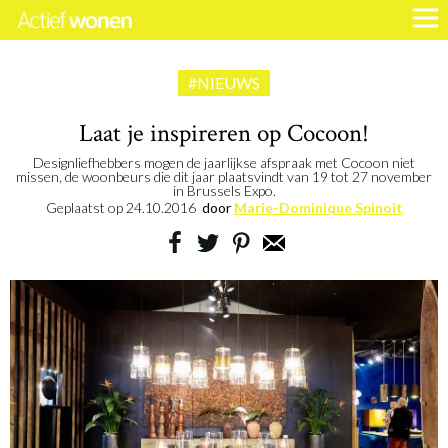
#NIEUWS
Laat je inspireren op Cocoon!
Designliefhebbers mogen de jaarlijkse afspraak met Cocoon niet
missen, de woonbeurs die dit jaar plaatsvindt van 19 tot 27 november
in Brussels Expo.
Geplaatst op
24.10.2016
door
Marie-Dominique Spinoit