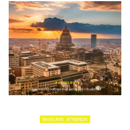
ADRESJES
3 Brusselse rooftops met panoramisch uitzicht
#NIEUWS
#TRENDS