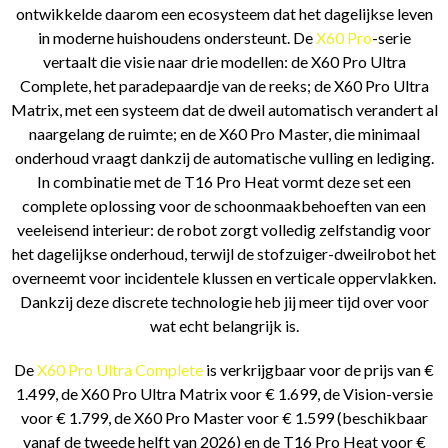
ontwikkelde daarom een ecosysteem dat het dagelijkse leven
in moderne huishoudens ondersteunt. De
X60 Pro
-serie
vertaalt die visie naar drie modellen: de X60 Pro Ultra
Complete, het paradepaardje van de reeks; de X60 Pro Ultra
Matrix, met een systeem dat de dweil automatisch verandert al
naargelang de ruimte; en de X60 Pro Master, die minimaal
onderhoud vraagt dankzij de automatische vulling en lediging.
In combinatie met de T16 Pro Heat vormt deze set een
complete oplossing voor de schoonmaakbehoeften van een
veeleisend interieur: de robot zorgt volledig zelfstandig voor
het dagelijkse onderhoud, terwijl de stofzuiger-dweilrobot het
overneemt voor incidentele klussen en verticale oppervlakken.
Dankzij deze discrete technologie heb jij meer tijd over voor
wat echt belangrijk is.
De
X60 Pro Ultra Complete
is verkrijgbaar voor de prijs van €
1.499, de X60 Pro Ultra Matrix voor € 1.699, de Vision-versie
voor € 1.799, de X60 Pro Master voor € 1.599 (beschikbaar
vanaf de tweede helft van 2026) en de T16 Pro Heat voor €