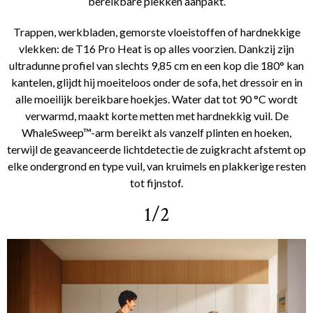
bereikbare plekken aanpakt.
Trappen, werkbladen, gemorste vloeistoffen of hardnekkige
vlekken: de T16 Pro Heat is op alles voorzien. Dankzij zijn
ultradunne profiel van slechts 9,85 cm en een kop die 180° kan
kantelen, glijdt hij moeiteloos onder de sofa, het dressoir en in
alle moeilijk bereikbare hoekjes. Water dat tot 90 °C wordt
verwarmd, maakt korte metten met hardnekkig vuil. De
WhaleSweep™-arm bereikt als vanzelf plinten en hoeken,
terwijl de geavanceerde lichtdetectie de zuigkracht afstemt op
elke ondergrond en type vuil, van kruimels en plakkerige resten
tot fijnstof.
1/2