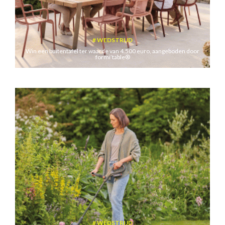
WEDSTRIJD
Win een buitentafel ter waarde van 4.500 euro, aangeboden door
formi’table®
WEDSTRIJD