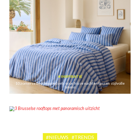
INSPIRATIE
10 zomerse beddengoedsets voor frisse nachten tussen stijlvolle
lakens
ADRESJES
3 Brusselse rooftops met panoramisch uitzicht
#NIEUWS
#TRENDS