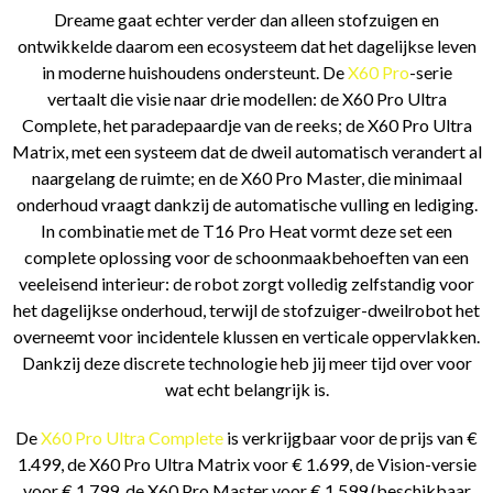
Dreame gaat echter verder dan alleen stofzuigen en
ontwikkelde daarom een ecosysteem dat het dagelijkse leven
in moderne huishoudens ondersteunt. De
X60 Pro
-serie
vertaalt die visie naar drie modellen: de X60 Pro Ultra
Complete, het paradepaardje van de reeks; de X60 Pro Ultra
Matrix, met een systeem dat de dweil automatisch verandert al
naargelang de ruimte; en de X60 Pro Master, die minimaal
onderhoud vraagt dankzij de automatische vulling en lediging.
In combinatie met de T16 Pro Heat vormt deze set een
complete oplossing voor de schoonmaakbehoeften van een
veeleisend interieur: de robot zorgt volledig zelfstandig voor
het dagelijkse onderhoud, terwijl de stofzuiger-dweilrobot het
overneemt voor incidentele klussen en verticale oppervlakken.
Dankzij deze discrete technologie heb jij meer tijd over voor
wat echt belangrijk is.
De
X60 Pro Ultra Complete
is verkrijgbaar voor de prijs van €
1.499, de X60 Pro Ultra Matrix voor € 1.699, de Vision-versie
voor € 1.799, de X60 Pro Master voor € 1.599 (beschikbaar