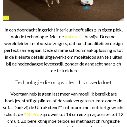
©
In een doordacht ingericht interieur heeft alles zijn eigen plek,
ook de technologie. Met de
X60-serie
bewijst Dreame,
wereldleider in robotstofzuigers, dat functionaliteit en design
perfect samengaan. Deze slimme schoonmaakoplossing is tot
in de kleinste details uitgewerkt om moeiteloos aan te sluiten
bij de hedendaagse levensstijl, zonder de aandacht naar zich
toe te trekken.
Technologie die onopvallend haar werk doet
Voortaan heb je geen last meer van moeilijk bereikbare
hoekjes, stoffige plinten of de vaak vergeten ruimte onder de
sofa. Dankzij de UltraExtend™-robotarm met dubbel gewricht
schuift de
X60 Pro
zijn dweil tot 18 cm en zijn zijborstel tot 12
cm uit. Zo bereikt hij moeiteloos en met haast chirurgische