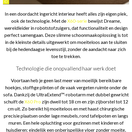
©
In een doordacht ingericht interieur heeft alles zijn eigen plek,
ook de technologie. Met de
X60-serie
bewijst Dreame,
wereldleider in robotstofzuigers, dat functionaliteit en design
perfect samengaan. Deze slimme schoonmaakoplossing is tot
in de kleinste details uitgewerkt om moeiteloos aan te sluiten
bij de hedendaagse levensstijl, zonder de aandacht naar zich
toe te trekken.
Technologie die onopvallend haar werk doet
Voortaan heb je geen last meer van moeilijk bereikbare
hoekjes, stoffige plinten of de vaak vergeten ruimte onder de
sofa. Dankzij de UltraExtend™-robotarm met dubbel gewricht
schuift de
X60 Pro
zijn dweil tot 18 cm en zijn zijborstel tot 12
cm uit. Zo bereikt hij moeiteloos en met haast chirurgische
precisie plaatsen onder lage meubels, rond tafelpoten en langs
muren. Een hele opluchting voor gezinnen met kinderen of
huisdieren: eindelijk een onberispelijke vloer zonder moeite,