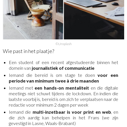
©Unsplash
Wie past in het plaatje?
Een student of een recent afgestudeerde binnen het
domein van
journalistiek of communicatie
Iemand die bereid is om stage te doen
voor een
periode van minimum twee à drie maanden
Iemand met
een
hands-on mentaliteit
en die digitale
meetings niet schuwt tijdens de lockdown. En indien die
laatste voorbij is, bereid is om zich te verplaatsen naar de
redactie voor minimum 2 dagen per week
Iemand die
multi-inzetbaar is voor print en web
, en
die zich aardig kan behelpen in het Frans (we zijn
gevestigd in Lasne, Waals-Brabant)