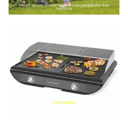
Win 3 x tuintools ter waarde van 460 euro aangeboden door
GARDENA
WEDSTRIJD
Win een plancha met twee kookzones ter waarde van 189,99 euro
aangeboden door riviera&bar