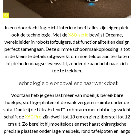
©
In een doordacht ingericht interieur heeft alles zijn eigen plek,
ook de technologie. Met de
X60-serie
bewijst Dreame,
wereldleider in robotstofzuigers, dat functionaliteit en design
perfect samengaan. Deze slimme schoonmaakoplossing is tot
in de kleinste details uitgewerkt om moeiteloos aan te sluiten
bij de hedendaagse levensstijl, zonder de aandacht naar zich
toe te trekken.
Technologie die onopvallend haar werk doet
Voortaan heb je geen last meer van moeilijk bereikbare
hoekjes, stoffige plinten of de vaak vergeten ruimte onder de
sofa. Dankzij de UltraExtend™-robotarm met dubbel gewricht
schuift de
X60 Pro
zijn dweil tot 18 cm en zijn zijborstel tot 12
cm uit. Zo bereikt hij moeiteloos en met haast chirurgische
precisie plaatsen onder lage meubels, rond tafelpoten en langs