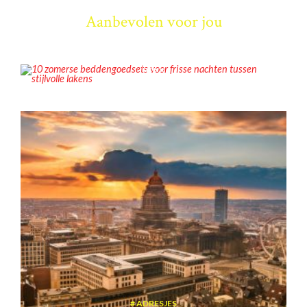
Aanbevolen voor jou
INSPIRATIE
10 zomerse beddengoedsets voor frisse nachten tussen stijlvolle
lakens
ADRESJES