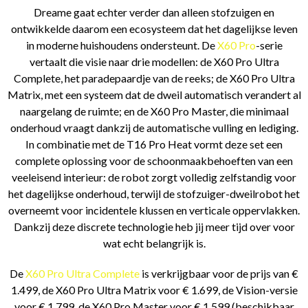
Dreame gaat echter verder dan alleen stofzuigen en
ontwikkelde daarom een ecosysteem dat het dagelijkse leven
in moderne huishoudens ondersteunt. De
X60 Pro
-serie
vertaalt die visie naar drie modellen: de X60 Pro Ultra
Complete, het paradepaardje van de reeks; de X60 Pro Ultra
Matrix, met een systeem dat de dweil automatisch verandert al
naargelang de ruimte; en de X60 Pro Master, die minimaal
onderhoud vraagt dankzij de automatische vulling en lediging.
In combinatie met de T16 Pro Heat vormt deze set een
complete oplossing voor de schoonmaakbehoeften van een
veeleisend interieur: de robot zorgt volledig zelfstandig voor
het dagelijkse onderhoud, terwijl de stofzuiger-dweilrobot het
overneemt voor incidentele klussen en verticale oppervlakken.
Dankzij deze discrete technologie heb jij meer tijd over voor
wat echt belangrijk is.
De
X60 Pro Ultra Complete
is verkrijgbaar voor de prijs van €
1.499, de X60 Pro Ultra Matrix voor € 1.699, de Vision-versie
voor € 1.799, de X60 Pro Master voor € 1.599 (beschikbaar