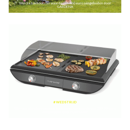
Win 3 x tuintools ter waarde van 460 euro aangeboden door
GARDENA
WEDSTRIJD
Win een plancha met twee kookzones ter waarde van 189,99 euro
aangeboden door riviera&bar