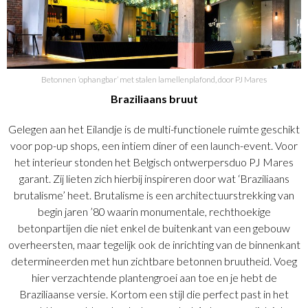
Betonnen ‘ophangbar’ met stalen lamellenplafond, door PJ Mares
Braziliaans bruut
Gelegen aan het Eilandje is de multi-functionele ruimte geschikt
voor pop-up shops, een intiem diner of een launch-event. Voor
het interieur stonden het Belgisch ontwerpersduo PJ Mares
garant. Zij lieten zich hierbij inspireren door wat ‘Braziliaans
brutalisme’ heet. Brutalisme is een architectuurstrekking van
begin jaren ’80 waarin monumentale, rechthoekige
betonpartijen die niet enkel de buitenkant van een gebouw
overheersten, maar tegelijk ook de inrichting van de binnenkant
determineerden met hun zichtbare betonnen bruutheid. Voeg
hier verzachtende plantengroei aan toe en je hebt de
Braziliaanse versie. Kortom een stijl die perfect past in het