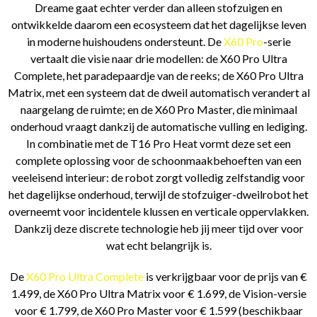
Dreame gaat echter verder dan alleen stofzuigen en
ontwikkelde daarom een ecosysteem dat het dagelijkse leven
in moderne huishoudens ondersteunt. De
X60 Pro
-serie
vertaalt die visie naar drie modellen: de X60 Pro Ultra
Complete, het paradepaardje van de reeks; de X60 Pro Ultra
Matrix, met een systeem dat de dweil automatisch verandert al
naargelang de ruimte; en de X60 Pro Master, die minimaal
onderhoud vraagt dankzij de automatische vulling en lediging.
In combinatie met de T16 Pro Heat vormt deze set een
complete oplossing voor de schoonmaakbehoeften van een
veeleisend interieur: de robot zorgt volledig zelfstandig voor
het dagelijkse onderhoud, terwijl de stofzuiger-dweilrobot het
overneemt voor incidentele klussen en verticale oppervlakken.
Dankzij deze discrete technologie heb jij meer tijd over voor
wat echt belangrijk is.
De
X60 Pro Ultra Complete
is verkrijgbaar voor de prijs van €
1.499, de X60 Pro Ultra Matrix voor € 1.699, de Vision-versie
voor € 1.799, de X60 Pro Master voor € 1.599 (beschikbaar