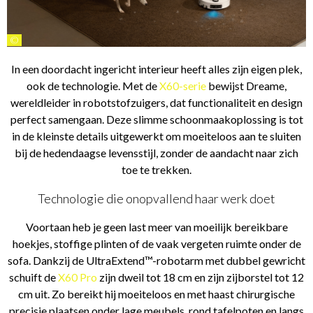
©
In een doordacht ingericht interieur heeft alles zijn eigen plek,
ook de technologie. Met de
X60-serie
bewijst Dreame,
wereldleider in robotstofzuigers, dat functionaliteit en design
perfect samengaan. Deze slimme schoonmaakoplossing is tot
in de kleinste details uitgewerkt om moeiteloos aan te sluiten
bij de hedendaagse levensstijl, zonder de aandacht naar zich
toe te trekken.
Technologie die onopvallend haar werk doet
Voortaan heb je geen last meer van moeilijk bereikbare
hoekjes, stoffige plinten of de vaak vergeten ruimte onder de
sofa. Dankzij de UltraExtend™-robotarm met dubbel gewricht
schuift de
X60 Pro
zijn dweil tot 18 cm en zijn zijborstel tot 12
cm uit. Zo bereikt hij moeiteloos en met haast chirurgische
precisie plaatsen onder lage meubels, rond tafelpoten en langs