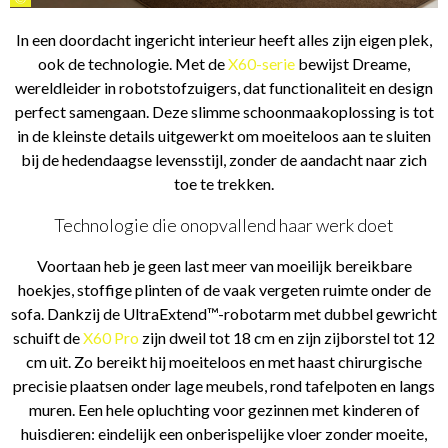
In een doordacht ingericht interieur heeft alles zijn eigen plek,
ook de technologie. Met de
X60-serie
bewijst Dreame,
wereldleider in robotstofzuigers, dat functionaliteit en design
perfect samengaan. Deze slimme schoonmaakoplossing is tot
in de kleinste details uitgewerkt om moeiteloos aan te sluiten
bij de hedendaagse levensstijl, zonder de aandacht naar zich
toe te trekken.
Technologie die onopvallend haar werk doet
Voortaan heb je geen last meer van moeilijk bereikbare
hoekjes, stoffige plinten of de vaak vergeten ruimte onder de
sofa. Dankzij de UltraExtend™-robotarm met dubbel gewricht
schuift de
X60 Pro
zijn dweil tot 18 cm en zijn zijborstel tot 12
cm uit. Zo bereikt hij moeiteloos en met haast chirurgische
precisie plaatsen onder lage meubels, rond tafelpoten en langs
muren. Een hele opluchting voor gezinnen met kinderen of
huisdieren: eindelijk een onberispelijke vloer zonder moeite,