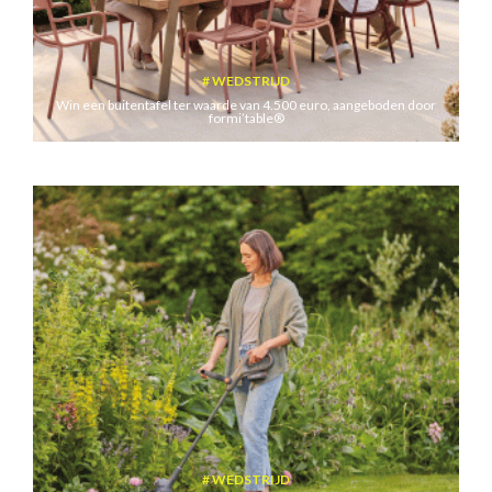
WEDSTRIJD
Win een buitentafel ter waarde van 4.500 euro, aangeboden door
formi’table®
WEDSTRIJD