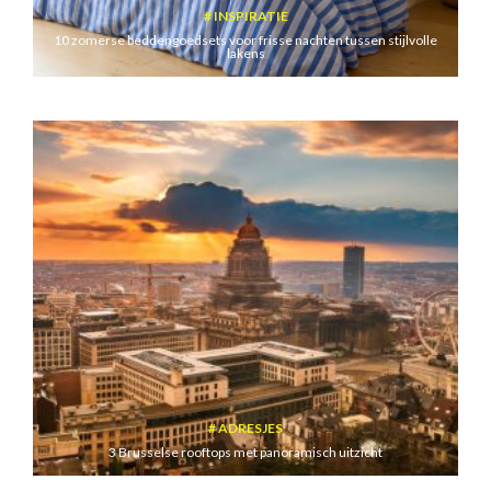
INSPIRATIE
10 zomerse beddengoedsets voor frisse nachten tussen stijlvolle
lakens
ADRESJES
3 Brusselse rooftops met panoramisch uitzicht